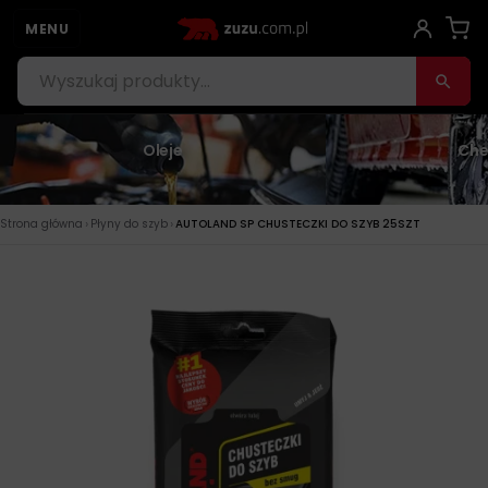
MENU
Oleje
Che
›
›
Strona główna
Płyny do szyb
AUTOLAND SP CHUSTECZKI DO SZYB 25SZT