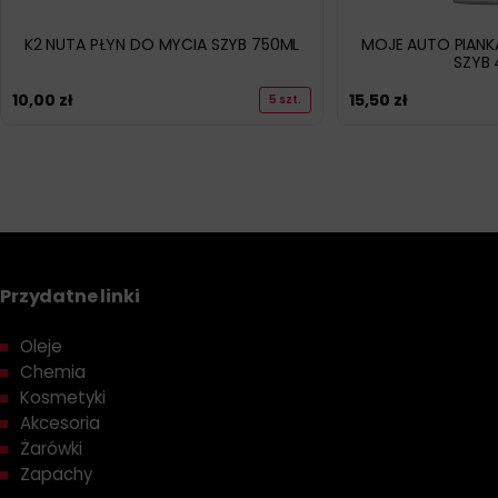
K2 NUTA PŁYN DO MYCIA SZYB 750ML
MOJE AUTO PIANK
SZYB
10,00
zł
15,50
zł
5 szt.
Przydatne linki
Oleje
Chemia
Kosmetyki
Akcesoria
Żarówki
Zapachy