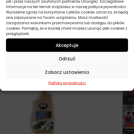
jak i przez naszych zaufanych partnerów (Google). Szczegółowe
informacje na ten temat znajdziesz w naszej polityce prywatności.
Wyrażenie zgody na korzystanie z plików cookies oznacza, że będą
one zapisywane na Twoim urządzeniu. Masz możliwość
zarządzania warunkami przechowywania lub dostępu do plików
cookies. Pamiętaj, że w każdej chwili możesz usunąć pliki cookies z
DODAJ OPINIĘ
przeglądarki.
Podobne produkty
Akceptuje
Odrzuć
Zobacz ustawienia
Polityka prywatności