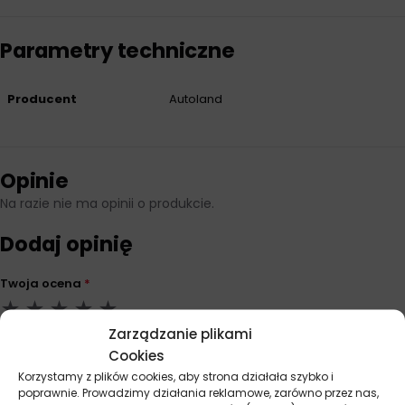
Parametry techniczne
Producent
Autoland
Opinie
Na razie nie ma opinii o produkcie.
Dodaj opinię
Twoja ocena
*
Zarządzanie plikami
Twoja opinia
*
Cookies
Korzystamy z plików cookies, aby strona działała szybko i
poprawnie. Prowadzimy działania reklamowe, zarówno przez nas,