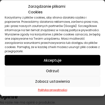
co zapewni długotrwałą ochronę lakieru. Przed nałożeniem
Zarządzanie plikami
politury warto sprawdzić jej działanie na mało widocznym
Cookies
fragmencie karoserii. W przypadku głębszych rys zaleca się
Korzystamy z plików cookies, aby strona działała szybko i
wcześniejsze zastosowanie pasty polerskiej, a dopiero potem
poprawnie. Prowadzimy działania reklamowe, zarówno przez nas,
użycie politury nabłyszczającej. Nie stosuj preparatu na
jak i przez naszych zaufanych partnerów (Google). Szczegółowe
rozgrzanej karoserii oraz unikaj nakładania na elementy
informacje na ten temat znajdziesz w naszej polityce prywatności.
plastikowe i gumowe.
Wyrażenie zgody na korzystanie z plików cookies oznacza, że będą
one zapisywane na Twoim urządzeniu. Masz możliwość
zarządzania warunkami przechowywania lub dostępu do plików
cookies. Pamiętaj, że w każdej chwili możesz usunąć pliki cookies z
przeglądarki.
Parametry techniczne
Akceptuje
Pojemność
280 ml
Odrzuć
Producent
Autoland
Zobacz ustawienia
Polityka prywatności
Opinie
Na razie nie ma opinii o produkcie.