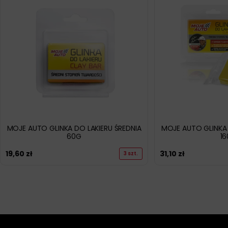
MOJE AUTO GLINKA DO LAKIERU ŚREDNIA
MOJE AUTO GLINKA 
60G
1
19,60
zł
31,10
zł
3 szt.