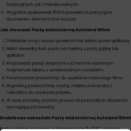
tradycyjnych, jak i metalizowanych.
Wygodne opakowanie 150ml pozwala na precyzyjne
dozowanie i ekonomiczne zużycie.
Jak stosować Pastę lekkościerną Autoland 150ml
Dokładnie umyj i wysusz powierzchnię lakieru przed aplikacją.
Nałóż niewielką ilość pasty na miękką, czystą gąbkę lub
aplikator.
Rozprowadź pastę okrężnymi ruchami na wybranym
fragmencie lakieru z umiarkowanym naciskiem.
Pozwól paście przeschnąć do uzyskania matowego filmu.
Wypoleruj powierzchnię czystą, miękką ściereczką z
mikrofibry do uzyskania połysku.
W razie potrzeby powtórz proces na pozostałych obszarach
wymagających korekty.
Dodatkowe wskazówki Pasty lekkościernej Autoland 150ml
Pastę najlepiej stosować w temperaturze 15-25°C, unikając