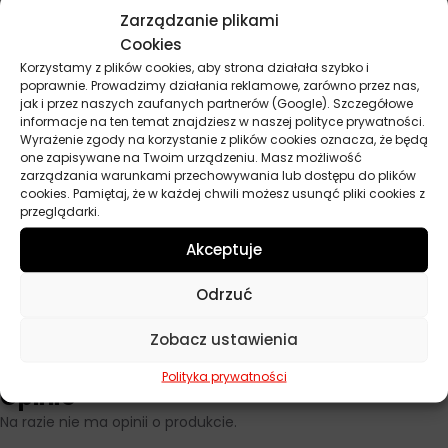
bezpośredniego nasłonecznienia, które przyspiesza wysychanie
Zarządzanie plikami
i utrudnia polerowanie. Przed użyciem na większej powierzchni,
Cookies
przetestuj produkt na mało widocznym miejscu, aby sprawdzić
Korzystamy z plików cookies, aby strona działała szybko i
efekt. Do głębszych rys najpierw zastosuj pastę gruboziarnistą, a
poprawnie. Prowadzimy działania reklamowe, zarówno przez nas,
jak i przez naszych zaufanych partnerów (Google). Szczegółowe
następnie wykończ powierzchnię pastą lekkościerną dla
informacje na ten temat znajdziesz w naszej polityce prywatności.
uzyskania optymalnego efektu.
Wyrażenie zgody na korzystanie z plików cookies oznacza, że będą
one zapisywane na Twoim urządzeniu. Masz możliwość
zarządzania warunkami przechowywania lub dostępu do plików
cookies. Pamiętaj, że w każdej chwili możesz usunąć pliki cookies z
Parametry techniczne
przeglądarki.
Akceptuje
Pojemność
150 ml
Odrzuć
Producent
Autoland
Zobacz ustawienia
Polityka prywatności
Opinie
Na razie nie ma opinii o produkcie.