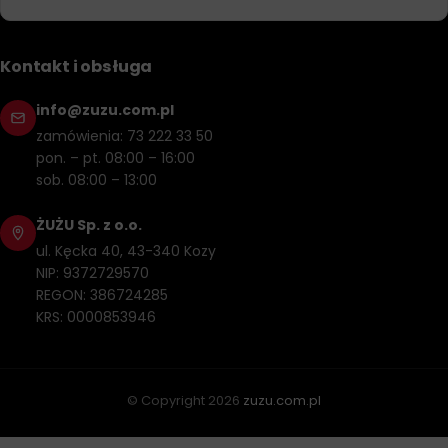
Kontakt i obsługa
info@zuzu.com.pl
zamówienia: 73 222 33 50
pon. – pt. 08:00 – 16:00
sob. 08:00 – 13:00
ŻUŻU Sp. z o.o.
ul. Kęcka 40, 43-340 Kozy
NIP: 9372729570
REGON: 386724285
KRS: 0000853946
© Copyright
2026
zuzu.com.pl