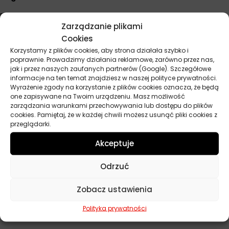
Przed użyciem pasty na całej powierzchni felgi, przetestuj
Zarządzanie plikami
produkt na małym, mniej widocznym fragmencie, aby upewnić
Cookies
się, że nie powoduje zarysowań. Do trudno dostępnych miejsc,
Korzystamy z plików cookies, aby strona działała szybko i
jak np. przestrzenie między ramionami felgi, używaj starej
poprawnie. Prowadzimy działania reklamowe, zarówno przez nas,
szczoteczki do zębów z niewielką ilością pasty. Stosuj pastę
jak i przez naszych zaufanych partnerów (Google). Szczegółowe
regularnie co 2-3 miesiące, aby zapobiegać gromadzeniu się
informacje na ten temat znajdziesz w naszej polityce prywatności.
uporczywych zabrudzeń i utrzymać felgi w dobrym stanie na
Wyrażenie zgody na korzystanie z plików cookies oznacza, że będą
one zapisywane na Twoim urządzeniu. Masz możliwość
dłużej.
zarządzania warunkami przechowywania lub dostępu do plików
cookies. Pamiętaj, że w każdej chwili możesz usunąć pliki cookies z
przeglądarki.
Parametry techniczne
Akceptuje
Odrzuć
Pojemność
150 ml
Producent
Autoland
Zobacz ustawienia
Polityka prywatności