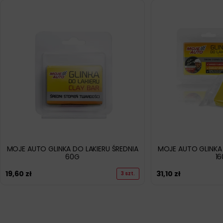
MOJE AUTO GLINKA DO LAKIERU ŚREDNIA
MOJE AUTO GLINKA 
60G
1
19,60
zł
31,10
zł
3 szt.