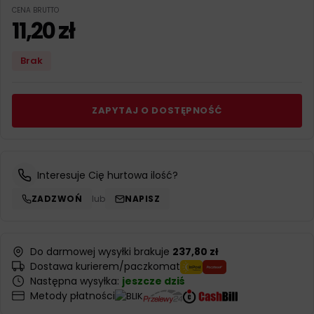
CENA BRUTTO
11,20
zł
Brak
ZAPYTAJ O DOSTĘPNOŚĆ
Interesuje Cię hurtowa ilość?
ZADZWOŃ
lub
NAPISZ
Do darmowej wysyłki brakuje
237,80 zł
Dostawa kurierem/paczkomat
Następna wysyłka:
jeszcze dziś
Metody płatności