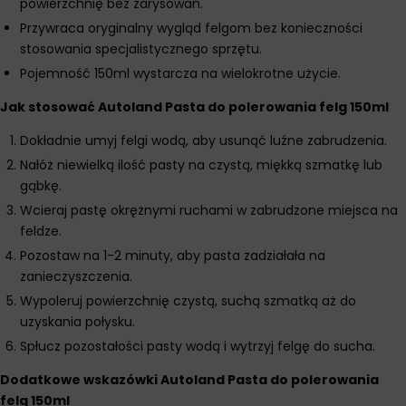
powierzchnię bez zarysowań.
Przywraca oryginalny wygląd felgom bez konieczności
stosowania specjalistycznego sprzętu.
Pojemność 150ml wystarcza na wielokrotne użycie.
Jak stosować Autoland Pasta do polerowania felg 150ml
Dokładnie umyj felgi wodą, aby usunąć luźne zabrudzenia.
Nałóż niewielką ilość pasty na czystą, miękką szmatkę lub
gąbkę.
Wcieraj pastę okrężnymi ruchami w zabrudzone miejsca na
feldze.
Pozostaw na 1-2 minuty, aby pasta zadziałała na
zanieczyszczenia.
Wypoleruj powierzchnię czystą, suchą szmatką aż do
uzyskania połysku.
Spłucz pozostałości pasty wodą i wytrzyj felgę do sucha.
Dodatkowe wskazówki Autoland Pasta do polerowania
felg 150ml