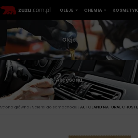
OLEJE
CHEMIA
KOSMETYK
Oleje
Akcesoria
›
›
Strona główna
Ścierki do samochodu
AUTOLAND NATURAL CHUSTEC