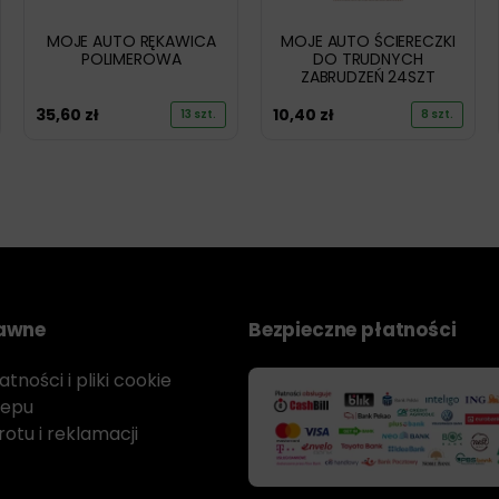
MOJE AUTO RĘKAWICA
MOJE AUTO ŚCIERECZKI
POLIMEROWA
DO TRUDNYCH
ZABRUDZEŃ 24SZT
35,60
zł
10,40
zł
13 szt.
8 szt.
rawne
Bezpieczne płatności
tności i pliki cookie
lepu
otu i reklamacji