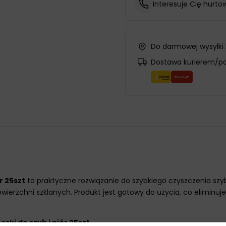
Interesuje Cię hurto
Do darmowej wysyłki
Dostawa kurierem/p
r 25szt
to praktyczne rozwiązanie do szybkiego czyszczenia sz
powierzchni szklanych. Produkt jest gotowy do użycia, co elimi
zki do szyb i piór 25szt