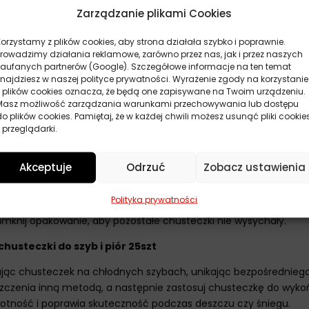
Zarządzanie plikami Cookies
ostawiania smug na szybach.
, które radzą sobie z owadami i pyłem drogowym.
Korzystamy z plików cookies, aby strona działała szybko i poprawnie.
Prowadzimy działania reklamowe, zarówno przez nas, jak i przez naszych
 poprawiając ich działanie podczas deszczu.
zaufanych partnerów (Google). Szczegółowe informacje na ten temat
iejsca i można je przechowywać w schowku samochodowym.
znajdziesz w naszej polityce prywatności. Wyrażenie zgody na korzystanie
z plików cookies oznacza, że będą one zapisywane na Twoim urządzeniu.
sytuacji, bez potrzeby dostępu do wody.
Masz możliwość zarządzania warunkami przechowywania lub dostępu
do plików cookies. Pamiętaj, że w każdej chwili możesz usunąć pliki cookie
 do szyb i piór 25szt
 przeglądarki.
e rozłóż.
ym, zaczynając od górnej części.
Akceptuje
Odrzuć
Zobacz ustawienia
eczkę na czystą stronę i powtórz czyszczenie.
Polityka prywatności
ie przesuń złożoną chusteczkę wzdłuż całej długości gumy.
amknij opakowanie, aby pozostałe chusteczki nie wysychały.
usteczki do szyb i piór 25szt
wając chusteczek na chłodnych szybach, unikając bezpośrednie
szczenia inną metodą, a następnie zastosuj chusteczkę do wykoń
wotność i poprawia skuteczność podczas deszczu czy śniegu.