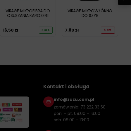
VIRAGE MIKROFIBRA DO
VIRAGE MIKROWŁÓKNO
OSUSZANIA KAROSERII
DO SZYB
16,50
zł
7,80
zł
8 szt.
4 szt.
Kontakt i obsługa
info@zuzu.com.pl
zamówienia: 73 222 33 50
pon. – pt. 08:00 – 16:00
sob. 08:00 – 13:00