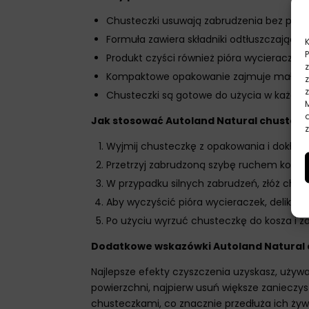
Chusteczki usuwają zabrudzenia bez poz
Formuła zawiera składniki odtłuszczające
Produkt czyści również pióra wycieraczek,
Kompaktowe opakowanie zajmuje mało m
Chusteczki są gotowe do użycia w każdej 
Jak stosować Autoland Natural chusteczki
z
Wyjmij chusteczkę z opakowania i dokładni
Przetrzyj zabrudzoną szybę ruchem kolist
W przypadku silnych zabrudzeń, złóż chust
Aby wyczyścić pióra wycieraczek, delikatn
Po użyciu wyrzuć chusteczkę do kosza i z
Dodatkowe wskazówki Autoland Natural ch
Najlepsze efekty czyszczenia uzyskasz, uży
powierzchni, najpierw usuń większe zanieczy
chusteczkami, co znacznie przedłuża ich ży