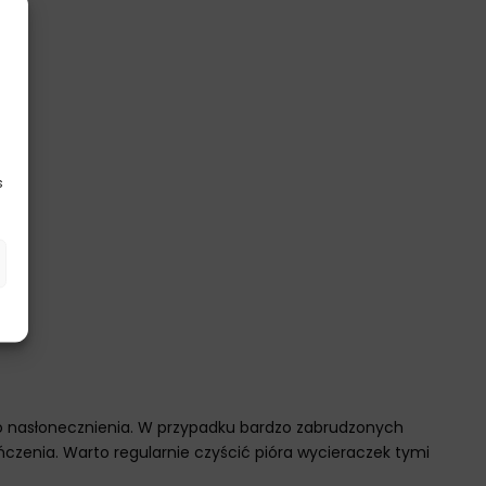
s
go nasłonecznienia. W przypadku bardzo zabrudzonych
czenia. Warto regularnie czyścić pióra wycieraczek tymi