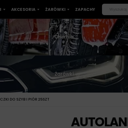
I
AKCESORIA
ŻARÓWKI
ZAPACHY
Chemia
Żarówki
ZKI DO SZYB I PIÓR 25SZT
AUTOLAN