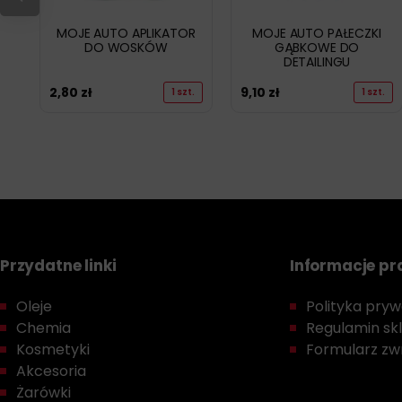
MOJE AUTO APLIKATOR
MOJE AUTO PAŁECZKI
DO WOSKÓW
GĄBKOWE DO
DETAILINGU
2,80
zł
9,10
zł
1 szt.
1 szt.
Przydatne linki
Informacje p
Oleje
Polityka prywa
Chemia
Regulamin sk
Kosmetyki
Formularz zwr
Akcesoria
Żarówki