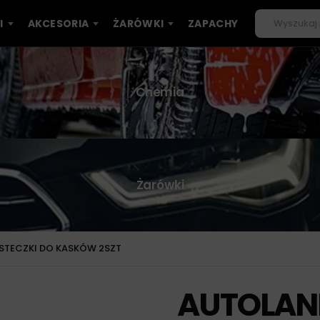
I
AKCESORIA
ŻARÓWKI
ZAPACHY
Chemia
Żarówki
TECZKI DO KASKÓW 2SZT
AUTOLAN