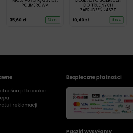
MOJE AUTO RĘKAWICA
MOJE AUTO ŚCIERECZKI
POLIMEROWA
DO TRUDNYCH
ZABRUDZEŃ 24SZT
35,60
zł
10,40
zł
13 szt.
8 szt.
rawne
Bezpieczne płatności
tności i pliki cookie
lepu
otu i reklamacji
Paczki wysyłamy