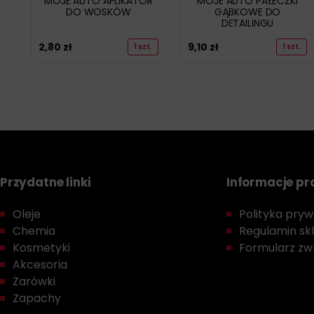
MOJE AUTO APLIKATOR
MOJE AUTO PAŁECZKI
DO WOSKÓW
GĄBKOWE DO
DETAILINGU
2,80
zł
9,10
zł
1 szt.
1 szt.
Przydatne linki
Informacje p
Oleje
Polityka prywa
Chemia
Regulamin sk
Kosmetyki
Formularz zwr
Akcesoria
Żarówki
Zapachy