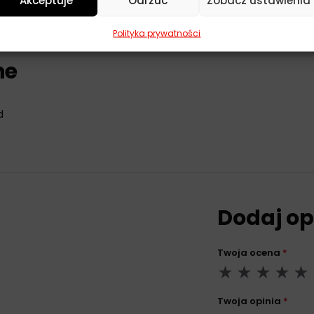
Akceptuje
Odrzuć
Zobacz ustawienia
Polityka prywatności
ne
d
Dodaj op
Twoja ocena
*
Twoja opinia
*