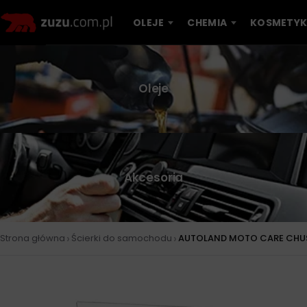
OLEJE
CHEMIA
KOSMETYK
Oleje
Akcesoria
›
›
Strona główna
Ścierki do samochodu
AUTOLAND MOTO CARE CHUS