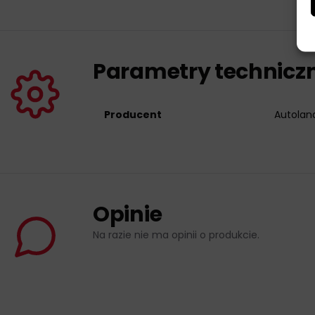
Parametry technicz
Producent
Autolan
Opinie
Na razie nie ma opinii o produkcie.