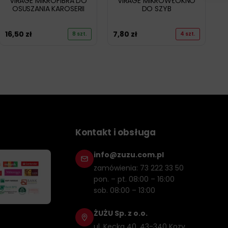
VIRAGE MIKROFIBRA DO
VIRAGE MIKROWŁÓKNO
OSUSZANIA KAROSERII
DO SZYB
16,50
zł
7,80
zł
8 szt.
4 szt.
Kontakt i obsługa
info@zuzu.com.pl
zamówienia: 73 222 33 50
pon. – pt. 08:00 – 16:00
sob. 08:00 – 13:00
ŻUŻU Sp. z o.o.
ul. Kęcka 40, 43-340 Kozy