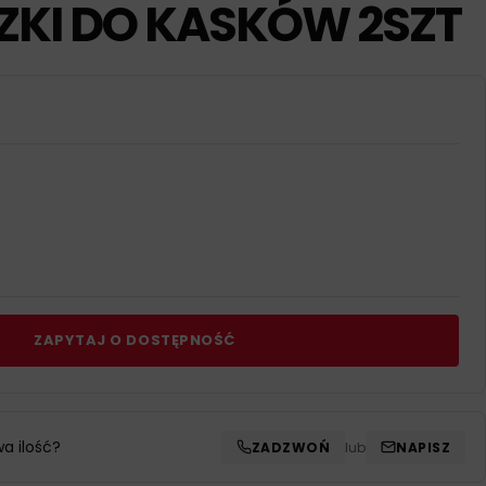
KI DO KASKÓW 2SZT
ZAPYTAJ O DOSTĘPNOŚĆ
wa ilość?
ZADZWOŃ
lub
NAPISZ