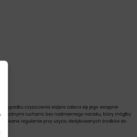
d.
W przypadku czyszczenia wizjera zaleca się jego wstępne
sk delikatnymi ruchami, bez nadmiernego nacisku, który mógłby
s
ykonywane regularnie przy użyciu dedykowanych środków do