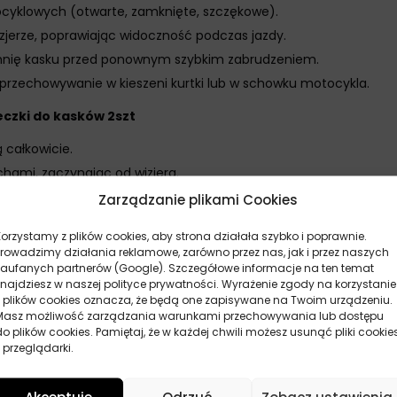
ocyklowych (otwarte, zamknięte, szczękowe).
zjerze, poprawiając widoczność podczas jazdy.
chnię kasku przed ponownym szybkim zabrudzeniem.
rzechowywanie w kieszeni kurtki lub w schowku motocykla.
czki do kasków 2szt
 całkowicie.
chami, zaczynając od wizjera.
zytrzymaj chusteczkę na zabrudzonym miejscu przez kilka sekun
Zarządzanie plikami Cookies
 30 sekund przed założeniem.
Korzystamy z plików cookies, aby strona działała szybko i poprawnie.
ieci.
Prowadzimy działania reklamowe, zarówno przez nas, jak i przez naszych
zaufanych partnerów (Google). Szczegółowe informacje na ten temat
e chusteczki do kasków 2szt
znajdziesz w naszej polityce prywatności. Wyrażenie zgody na korzystanie
z plików cookies oznacza, że będą one zapisywane na Twoim urządzeniu.
czonej jeździe, gdy zabrudzenia nie zdążyły jeszcze zaschnąć. 
Masz możliwość zarządzania warunkami przechowywania lub dostępu
cią owadów lub pyłu drogowego. Pamiętaj, aby zawsze czyścić ka
do plików cookies. Pamiętaj, że w każdej chwili możesz usunąć pliki cookie
 przeglądarki.
 zastępują dokładnego czyszczenia kasku, które powinno być w