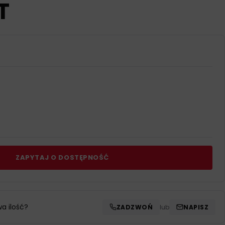
T
ZAPYTAJ O DOSTĘPNOŚĆ
wa ilość?
ZADZWOŃ
lub
NAPISZ