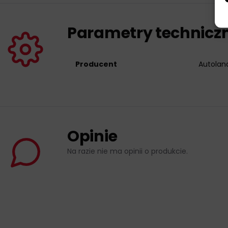
Parametry technicz
Producent
Autolan
Opinie
Na razie nie ma opinii o produkcie.