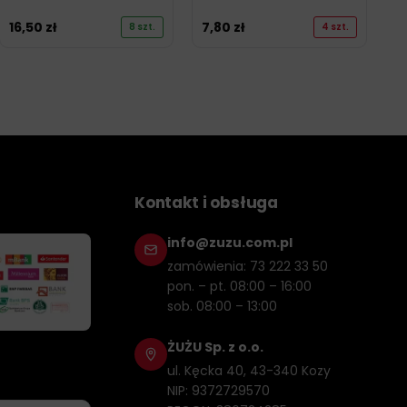
16,50
zł
7,80
zł
8 szt.
4 szt.
Kontakt i obsługa
info@zuzu.com.pl
zamówienia: 73 222 33 50
pon. – pt. 08:00 – 16:00
sob. 08:00 – 13:00
ŻUŻU Sp. z o.o.
ul. Kęcka 40, 43-340 Kozy
NIP: 9372729570