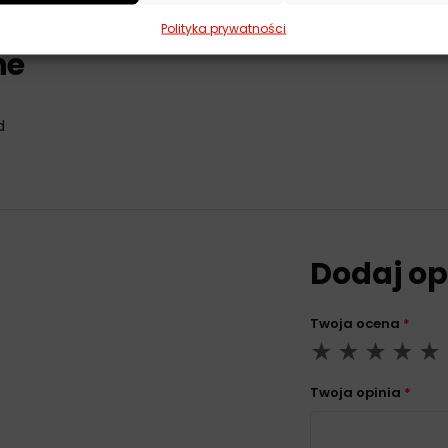
Polityka prywatności
ne
d
Dodaj op
Twoja ocena
*
Twoja opinia
*