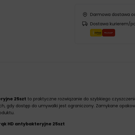
Darmowa dostawa od
Dostawa kurierem/p
ryjne 25szt
to praktyczne rozwiązanie do szybkiego czyszczenia
ach, gdy dostęp do umywalki jest ograniczony. Zamykane opako
oduktu.
rąk HD antybakteryjne 25szt