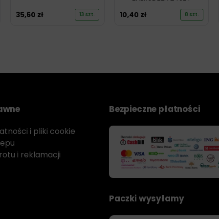
35,60
zł
10,40
zł
13 szt.
8 szt.
rawne
Bezpieczne płatności
tności i pliki cookie
lepu
otu i reklamacji
Paczki wysyłamy