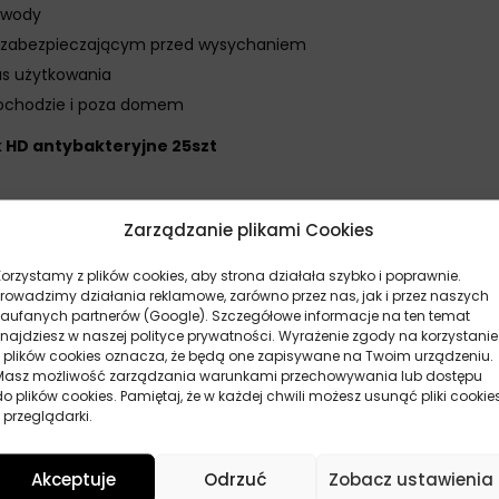
 wody
zabezpieczającym przed wysychaniem
as użytkowania
mochodzie i poza domem
k HD antybakteryjne 25szt
Zarządzanie plikami Cookies
ałe chusteczki nie wyschły
wagę na przestrzenie między palcami
Korzystamy z plików cookies, aby strona działała szybko i poprawnie.
substancji aktywnych
Prowadzimy działania reklamowe, zarówno przez nas, jak i przez naszych
zaufanych partnerów (Google). Szczegółowe informacje na ten temat
i do rąk HD antybakteryjne 25szt
znajdziesz w naszej polityce prywatności. Wyrażenie zgody na korzystanie
z plików cookies oznacza, że będą one zapisywane na Twoim urządzeniu.
amochodowym, torebce lub plecaku, aby mieć je zawsze pod rę
Masz możliwość zarządzania warunkami przechowywania lub dostępu
dza się szczególnie podczas wycieczek, na stacjach benzynowych 
do plików cookies. Pamiętaj, że w każdej chwili możesz usunąć pliki cookie
 przeglądarki.
Akceptuje
Odrzuć
Zobacz ustawienia