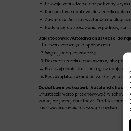
Usuwają zabrudzenia bez potrzeby użycia
Kompaktowe opakowanie z zamknięciem 
Zawartość 25 sztuk wystarcza na długi cz
Nadają się do stosowania w podróży, sa
Jak stosować Autoland chusteczki do rą
Otwórz zamknięcie opakowania
Wyjmij jedną chusteczkę
Dokładnie zamknij opakowanie, aby pozost
Przetrzyj dłonie chusteczką, zwracając u
Poczekaj kilka sekund do wchłonięcia się 
Dodatkowe wskazówki Autoland chusteczk
Chusteczki warto przechowywać w schowku s
więcej niż jednej chusteczki. Produkt spraw
możliwości umycia rąk wodą z mydłem.
z