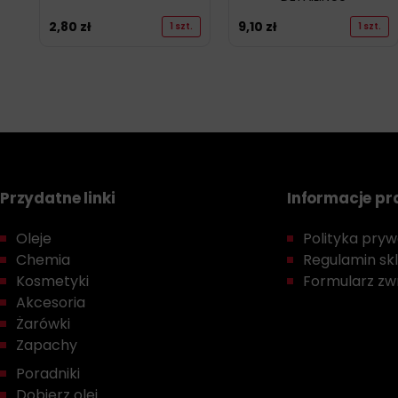
2,80
zł
9,10
zł
1 szt.
1 szt.
Przydatne linki
Informacje p
Oleje
Polityka prywa
Chemia
Regulamin sk
Kosmetyki
Formularz zwr
Akcesoria
Żarówki
Zapachy
Poradniki
Dobierz olej