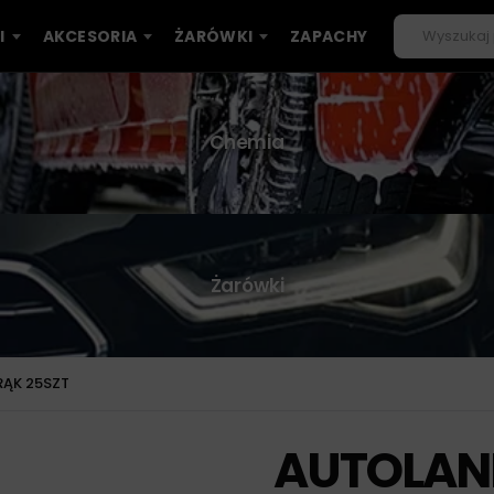
I
AKCESORIA
ŻARÓWKI
ZAPACHY
Chemia
Żarówki
RĄK 25SZT
AUTOLAN