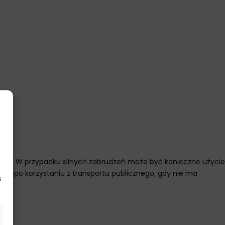
ką. W przypadku silnych zabrudzeń może być konieczne użycie
czy po korzystaniu z transportu publicznego, gdy nie ma
s