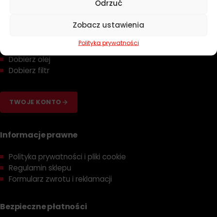
Odrzuć
Akcesoria
Żarówki
Zobacz ustawienia
Zapachy
Polityka prywatności
Poradniki
Dobierz olej
Dobierz filtr
TWOJE KONTO
Informacje prawne
Polityka prywatności i pliki cookie
Regulamin sklepu
Formularz zwrotu i reklamacji
Bezpieczne płatności