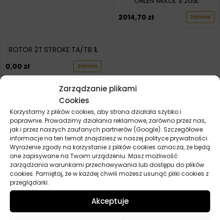
ORLEN MIXOL S 205L
2014,70
zł
Zamów
ROTOR 2T STROKE TA/TB 1L
0,00
zł
Zamów
Zarządzanie plikami
POKAŻ WIĘCEJ PRODUKTÓW
Cookies
Korzystamy z plików cookies, aby strona działała szybko i
poprawnie. Prowadzimy działania reklamowe, zarówno przez nas,
jak i przez naszych zaufanych partnerów (Google). Szczegółowe
informacje na ten temat znajdziesz w naszej polityce prywatności.
Wyrażenie zgody na korzystanie z plików cookies oznacza, że będą
one zapisywane na Twoim urządzeniu. Masz możliwość
zarządzania warunkami przechowywania lub dostępu do plików
cookies. Pamiętaj, że w każdej chwili możesz usunąć pliki cookies z
Przydatne linki
przeglądarki.
Oleje
Akceptuje
Chemia
Kosmetyki