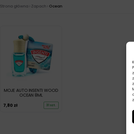
›
›
Strona główna
Zapach
Ocean
MOJE AUTO INSENTI WOOD
OCEAN 8ML
z
7,80
zł
31 szt.