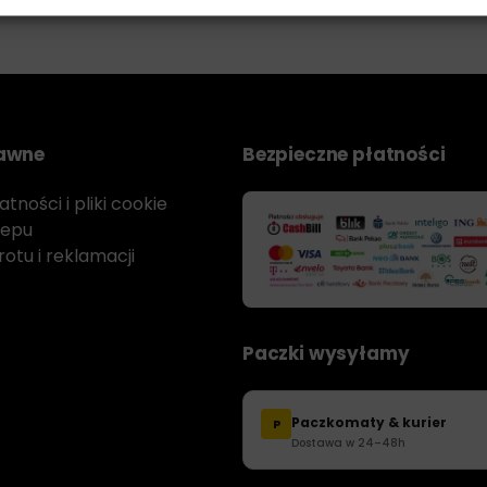
rawne
Bezpieczne płatności
tności i pliki cookie
lepu
otu i reklamacji
Paczki wysyłamy
Paczkomaty & kurier
P
Dostawa w 24–48h