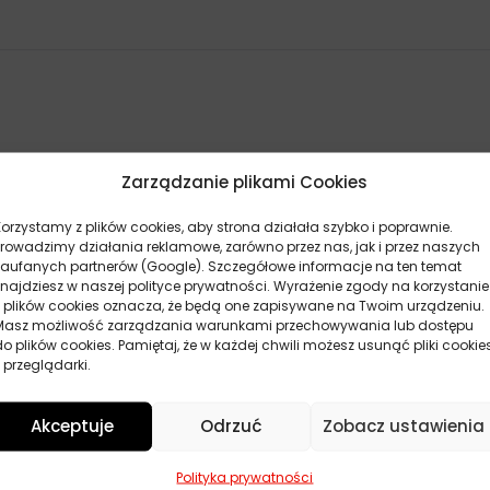
Zarządzanie plikami Cookies
Korzystamy z plików cookies, aby strona działała szybko i poprawnie.
Prowadzimy działania reklamowe, zarówno przez nas, jak i przez naszych
zaufanych partnerów (Google). Szczegółowe informacje na ten temat
znajdziesz w naszej polityce prywatności. Wyrażenie zgody na korzystanie
z plików cookies oznacza, że będą one zapisywane na Twoim urządzeniu.
Masz możliwość zarządzania warunkami przechowywania lub dostępu
do plików cookies. Pamiętaj, że w każdej chwili możesz usunąć pliki cookie
 przeglądarki.
Akceptuje
Odrzuć
Zobacz ustawienia
POKAŻ WIĘCEJ PRODUKTÓW
Polityka prywatności