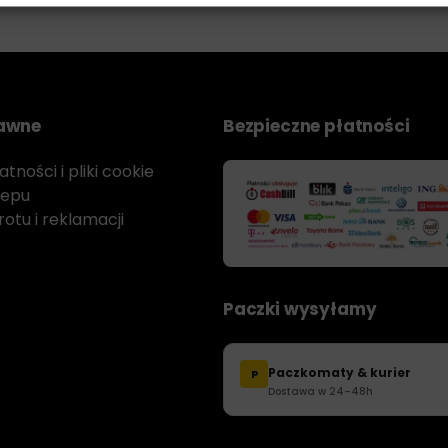
rawne
Bezpieczne płatności
tności i pliki cookie
lepu
otu i reklamacji
Paczki wysyłamy
Paczkomaty & kurier
P
Dostawa w 24–48h