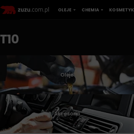
OLEJE
CHEMIA
KOSMETYK
T10
Oleje
Akcesoria