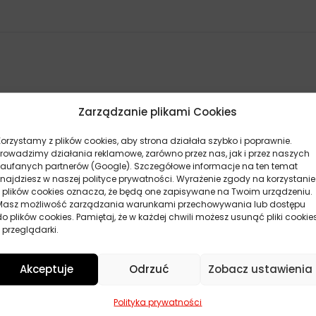
Zarządzanie plikami Cookies
Korzystamy z plików cookies, aby strona działała szybko i poprawnie.
Prowadzimy działania reklamowe, zarówno przez nas, jak i przez naszych
zaufanych partnerów (Google). Szczegółowe informacje na ten temat
znajdziesz w naszej polityce prywatności. Wyrażenie zgody na korzystanie
z plików cookies oznacza, że będą one zapisywane na Twoim urządzeniu.
Masz możliwość zarządzania warunkami przechowywania lub dostępu
do plików cookies. Pamiętaj, że w każdej chwili możesz usunąć pliki cookie
 przeglądarki.
Akceptuje
Odrzuć
Zobacz ustawienia
POKAŻ WIĘCEJ PRODUKTÓW
Polityka prywatności