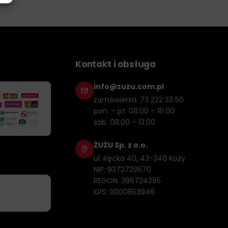
Kontakt i obsługa
info@zuzu.com.pl
zamówienia: 73 222 33 50
pon. – pt. 08:00 – 16:00
sob. 08:00 – 13:00
ŻUŻU Sp. z o.o.
ul. Kęcka 40, 43-340 Kozy
NIP: 9372729570
REGON: 386724285
KRS: 0000853946