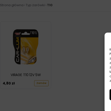
›
›
Strona główna
Typ żarówki
T10
VIRAGE T10 12V 5W
z
4,80
zł
Zamów