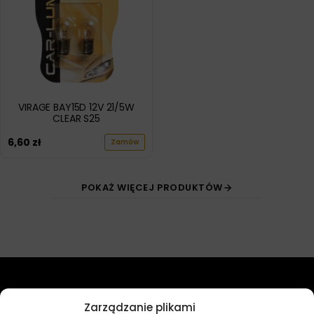
VIRAGE BAY15D 12V 21/5W
CLEAR S25
6,60
zł
Zamów
POKAŻ WIĘCEJ PRODUKTÓW
Przydatne linki
Zarządzanie plikami