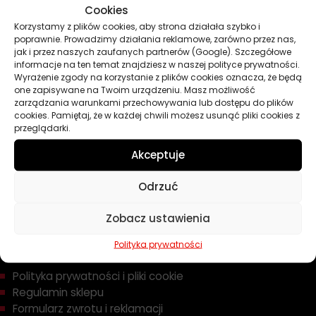
Cookies
Oleje
Korzystamy z plików cookies, aby strona działała szybko i
Chemia
poprawnie. Prowadzimy działania reklamowe, zarówno przez nas,
Kosmetyki
jak i przez naszych zaufanych partnerów (Google). Szczegółowe
Akcesoria
informacje na ten temat znajdziesz w naszej polityce prywatności.
Wyrażenie zgody na korzystanie z plików cookies oznacza, że będą
Żarówki
one zapisywane na Twoim urządzeniu. Masz możliwość
Zapachy
zarządzania warunkami przechowywania lub dostępu do plików
cookies. Pamiętaj, że w każdej chwili możesz usunąć pliki cookies z
Poradniki
przeglądarki.
Dobierz olej
Dobierz filtr
Akceptuje
Odrzuć
TWOJE KONTO
Zobacz ustawienia
Informacje prawne
Polityka prywatności
Polityka prywatności i pliki cookie
Regulamin sklepu
Formularz zwrotu i reklamacji