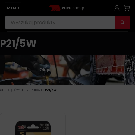
MENU
P21/5W
Oleje
Che
›
›
Strona główna
Typ żarówki
P21/5W