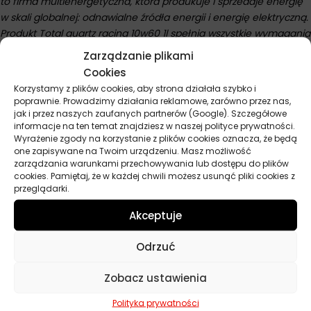
to firma multienergetyczna, która produkuje i sprzedaje energię
w skali globalnej: odnawialne źródła energii i energię elektryczną.
Produkt Total quartz racing 10w60 1l spełnia wszystkie wymagania
stawiane przez firmę.
Zarządzanie plikami
Cookies
Korzystamy z plików cookies, aby strona działała szybko i
poprawnie. Prowadzimy działania reklamowe, zarówno przez nas,
Parametry techniczne
jak i przez naszych zaufanych partnerów (Google). Szczegółowe
informacje na ten temat znajdziesz w naszej polityce prywatności.
Wyrażenie zgody na korzystanie z plików cookies oznacza, że będą
Producent
Total
one zapisywane na Twoim urządzeniu. Masz możliwość
zarządzania warunkami przechowywania lub dostępu do plików
Baza
Syntetyczny
cookies. Pamiętaj, że w każdej chwili możesz usunąć pliki cookies z
przeglądarki.
Lepkość
10W-60
Akceptuje
Przeznaczenie
Samochody osobowe
Odrzuć
API
CF, SN
Zobacz ustawienia
Pojemność
1 l
Polityka prywatności