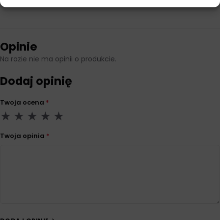
ACEA
A3/B4
Opinie
Na razie nie ma opinii o produkcie.
Dodaj opinię
Twoja ocena
*
Twoja opinia
*