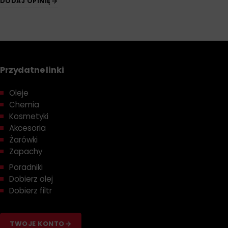
DODAJ OPINIĘ
Przydatne linki
Oleje
Chemia
Kosmetyki
Akcesoria
Żarówki
Zapachy
Poradniki
Dobierz olej
Dobierz filtr
TWOJE KONTO