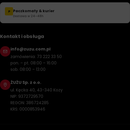
Paczkomaty & kurier
P
Dostawa w 24–48h
Kontakt i obsługa
info@zuzu.com.pl
zamówienia: 73 222 33 50
pon. – pt. 08:00 – 16:00
sob. 08:00 – 13:00
ŻUŻU Sp. z o.o.
ul. Kęcka 40, 43-340 Kozy
NIP: 9372729570
REGON: 386724285
KRS: 0000853946