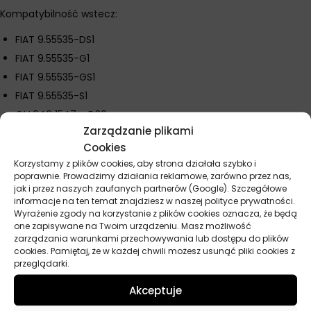
Kompatybilność wstecz:
FIAT 9.55535-DS1
FIAT 9.55535-G1
FIAT 9.55535-GS1
FIAT 9.55535-S1
OV 040 1547 – D30
Zarządzanie plikami
OV 040 1547 – G30
Cookies
PSA B71 2302
Korzystamy z plików cookies, aby strona działała szybko i
PSA B71 2311
poprawnie. Prowadzimy działania reklamowe, zarówno przez nas,
jak i przez naszych zaufanych partnerów (Google). Szczegółowe
PSA B71 2312
informacje na ten temat znajdziesz w naszej polityce prywatności.
Stellantis FPW9.55535-DH1
Wyrażenie zgody na korzystanie z plików cookies oznacza, że będą
one zapisywane na Twoim urządzeniu. Masz możliwość
zarządzania warunkami przechowywania lub dostępu do plików
cookies. Pamiętaj, że w każdej chwili możesz usunąć pliki cookies z
Parametry techniczne
przeglądarki.
Akceptuje
Producent
Total