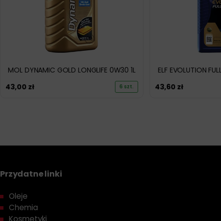
MOL DYNAMIC GOLD LONGLIFE 0W30 1L
ELF EVOLUTION FUL
43,00
zł
43,60
zł
6 szt.
Przydatne linki
Oleje
Chemia
Kosmetyki