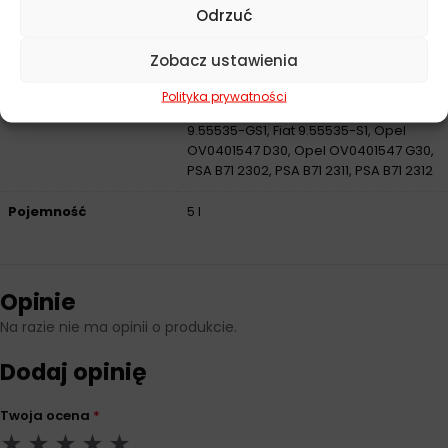
Odrzuć
Przeznaczenie
Samochody osobowe
Zobacz ustawienia
ACEA
C2
Polityka prywatności
Norma
Fiat 9.55535-DS1, Fiat 9.55535-G1, Fiat
9.55535-GS1, Fiat 9.55535-S1, Opel
OV0401547 D30, Opel OV0401547 G30,
PSA B71 2302, PSA B71 2311, PSA B71 2312
Pojemność
5 l
Opinie
Na razie nie ma opinii o produkcie.
Dodaj opinię
Twoja ocena
*