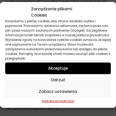
uszlachetniających i wysokiej jakości baz syntetycznych
wydłuża żywotność silnika.
Zarządzanie plikami
Cookies
Spełnia wymagania:
Korzystamy z plików cookies, aby strona działała szybko i
poprawnie. Prowadzimy działania reklamowe, zarówno przez nas,
ACEA C2
jak i przez naszych zaufanych partnerów (Google). Szczegółowe
API SN
informacje na ten temat znajdziesz w naszej polityce prywatności.
Wyrażenie zgody na korzystanie z plików cookies oznacza, że będą
Ford WSS-M2C950-A
one zapisywane na Twoim urządzeniu. Masz możliwość
Jaguar Land Rover STJLR.03.5007
zarządzania warunkami przechowywania lub dostępu do plików
cookies. Pamiętaj, że w każdej chwili możesz usunąć pliki cookies z
Specyfikacja techniczna:
przeglądarki.
Klasa lepkości: SAE 0W30
Akceptuje
Lepkość kinematyczna w temperaturze 40°C: 45 mm²/s
Odrzuć
Lepkość kinematyczna w temperaturze 100°C: 9,5 mm²/s
Gęstość w temperaturze 15°C: 842 kg/m³
Zobacz ustawienia
Wskaźnik lepkości: 200
Temperatura płynięcia: -45°C
Polityka prywatności
Temperatura zapłonu: 232°C