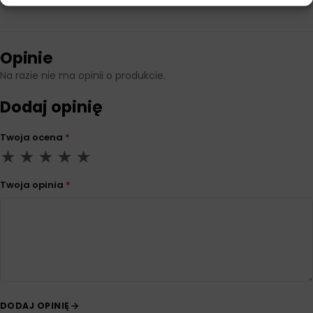
Opinie
Na razie nie ma opinii o produkcie.
Dodaj opinię
Twoja ocena
*
Twoja opinia
*
DODAJ OPINIĘ