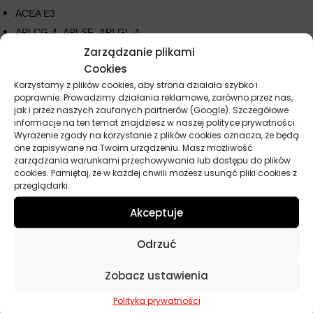
ACEA E3
API CG-4 ,API SF ,API GL-4
Zarządzanie plikami
ZF : ZF TE-ML 06B ,ZF TE-ML 07B
Cookies
MASSEY-FERGUSON : CMS M 1144 ,CMS M 1145
Korzystamy z plików cookies, aby strona działała szybko i
poprawnie. Prowadzimy działania reklamowe, zarówno przez nas,
jak i przez naszych zaufanych partnerów (Google). Szczegółowe
Parametry techniczne
informacje na ten temat znajdziesz w naszej polityce prywatności.
Wyrażenie zgody na korzystanie z plików cookies oznacza, że będą
one zapisywane na Twoim urządzeniu. Masz możliwość
zarządzania warunkami przechowywania lub dostępu do plików
Lepkość
10W-40
cookies. Pamiętaj, że w każdej chwili możesz usunąć pliki cookies z
przeglądarki.
Przeznaczenie
Maszyny budowlane, Maszyny rolnicze
Akceptuje
API
CG-4, GL-4, SF
Odrzuć
ACEA
E3
Zobacz ustawienia
Pojemność
5 l
Polityka prywatności
Producent
Total