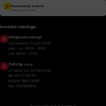
Paczkomaty & kurier
P
Dostawa w 24–48h
Kontakt i obsługa
info@zuzu.com.pl
zamówienia: 73 222 33 50
pon. – pt. 08:00 – 16:00
sob. 08:00 – 13:00
ŻUŻU Sp. z o.o.
ul. Kęcka 40, 43-340 Kozy
NIP: 9372729570
REGON: 386724285
KRS: 0000853946
© Copyright
2026
zuzu.com.pl