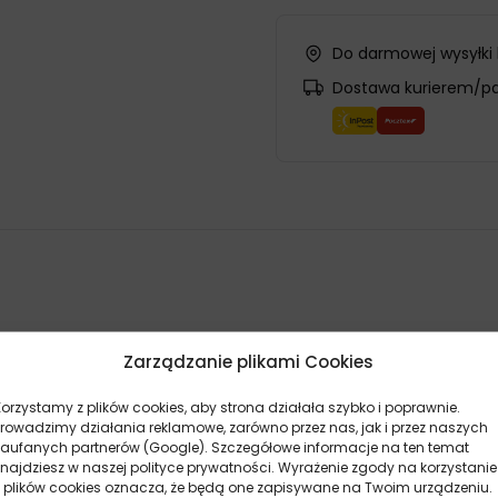
Do darmowej wysyłki
Dostawa kurierem/p
Zarządzanie plikami Cookies
ysokiej jakości produkt, który został stworzony z myślą o
skutec
Korzystamy z plików cookies, aby strona działała szybko i poprawnie.
wcom na zachowanie doskonałej widoczności na drodze.
Prowadzimy działania reklamowe, zarówno przez nas, jak i przez naszych
zaufanych partnerów (Google). Szczegółowe informacje na ten temat
symalną skuteczność w usuwaniu wszelkiego rodzaju zabrudzeń, 
znajdziesz w naszej polityce prywatności. Wyrażenie zgody na korzystanie
delami samochodów i można go stosować zarówno w autach oso
z plików cookies oznacza, że będą one zapisywane na Twoim urządzeniu.