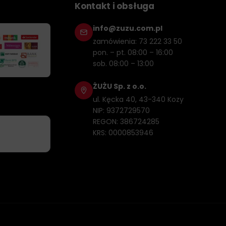
Kontakt i obsługa
info@zuzu.com.pl
zamówienia: 73 222 33 50
pon. – pt. 08:00 – 16:00
sob. 08:00 – 13:00
ŻUŻU Sp. z o.o.
ul. Kęcka 40, 43-340 Kozy
NIP: 9372729570
REGON: 386724285
KRS: 0000853946