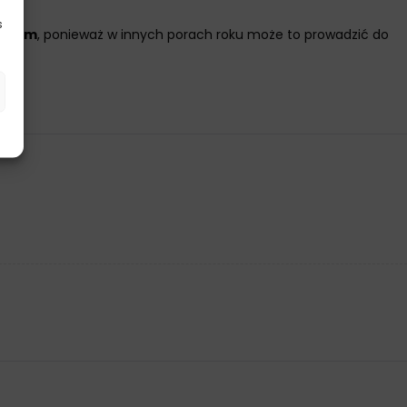
s
etnim
, ponieważ w innych porach roku może to prowadzić do