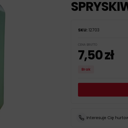
SPRYSKIW
SKU:
12703
CENA BRUTTO
7,50
zł
Brak
Interesuje Cię hurto