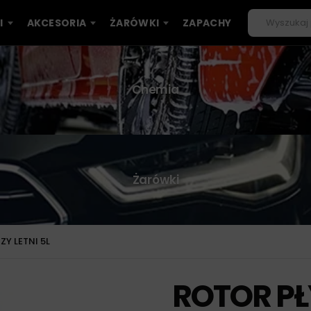
I
AKCESORIA
ŻARÓWKI
ZAPACHY
Chemia
Żarówki
Y LETNI 5L
ROTOR PŁ