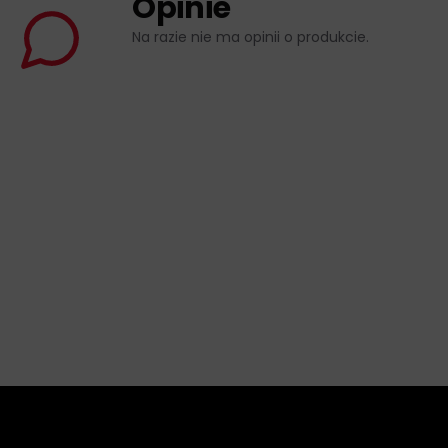
Opinie
Na razie nie ma opinii o produkcie.