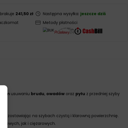
 brakuje
241,50 zł
Następna wysyłka:
jeszcze dziś
aczkomat
Metody płatności
znym
usuwaniu
brudu
,
owadów
oraz
pyłu
z przedniej szyby
pozostawiając na szybach czystą i klarowną powierzchnię.
bowych, jak i ciężarowych.