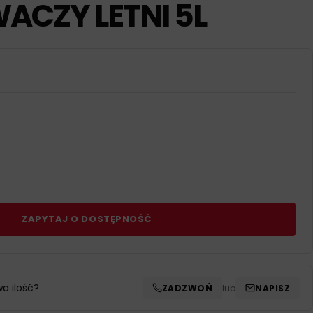
ACZY LETNI 5L
ZAPYTAJ O DOSTĘPNOŚĆ
wa ilość?
ZADZWOŃ
lub
NAPISZ