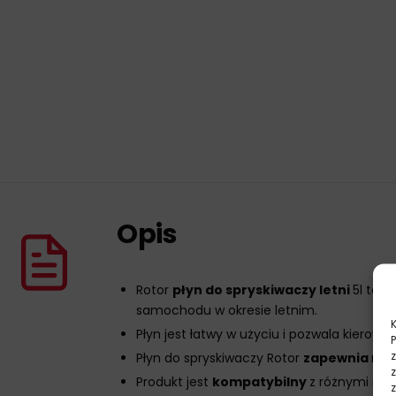
Opis
Rotor
płyn do spryskiwaczy letni
5l to w
samochodu w okresie letnim.
Płyn jest łatwy w użyciu i pozwala kiero
Płyn do spryskiwaczy Rotor
zapewnia
mak
Produkt jest
kompatybilny
z różnymi mo