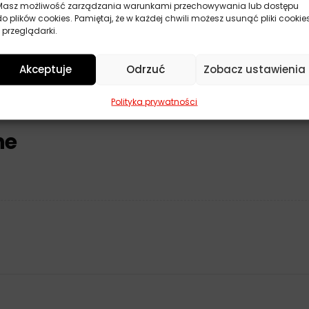
Masz możliwość zarządzania warunkami przechowywania lub dostępu
ej cenie, co czyni go
popularnym
wyborem wśród kierowców.
do plików cookies. Pamiętaj, że w każdej chwili możesz usunąć pliki cookie
łynu do spryskiwaczy Rotor letni jest zalecane
tylko
w okresie
l
 przeglądarki.
ach w czasie mrozów.
Akceptuje
Odrzuć
Zobacz ustawienia
Polityka prywatności
ne