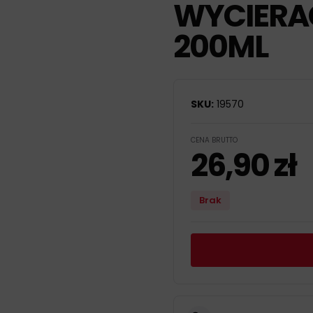
WYCIERA
200ML
SKU:
19570
CENA BRUTTO
26,90
zł
Brak