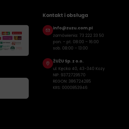
Kontakt i obsługa
info@zuzu.com.pl
zamówienia: 73 222 33 50
pon. – pt. 08:00 – 16:00
sob. 08:00 – 13:00
ŻUŻU Sp. z o.o.
ul. Kęcka 40, 43-340 Kozy
NIP: 9372729570
REGON: 386724285
KRS: 0000853946