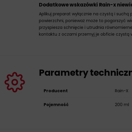
Dodat
kowe wskazówki Rain-x niewi
Aplikuj preparat wyłącznie na czystą i suchą
powierzchni, ponieważ może to pogorszyć wi
przyspiesza schnięcie i utrudnia równomier
kontaktu z oczami przemyj je obficie czystą w
Parametry technicz
Producent
Rain-X
Pojemność
200 ml