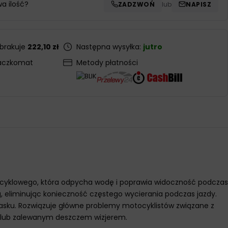
wa ilość?
ZADZWOŃ
lub
NAPISZ
 brakuje
222,10 zł
Następna wysyłka:
jutro
aczkomat
Metody płatności
ocyklowego, która odpycha wodę i poprawia widoczność podczas
g, eliminując konieczność częstego wycierania podczas jazdy.
kasku. Rozwiązuje główne problemy motocyklistów związane z
 lub zalewanym deszczem wizjerem.