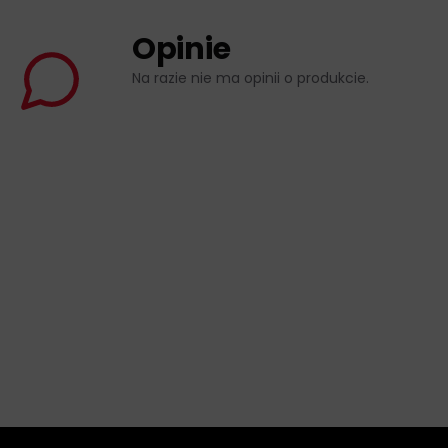
Opinie
Na razie nie ma opinii o produkcie.