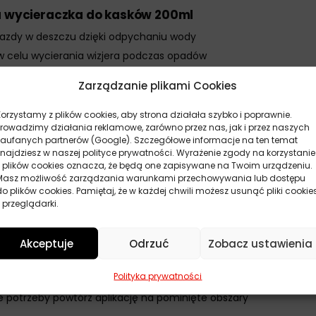
na wycieraczka do kasków 200ml
azdy w deszczu dzięki odpychaniu wody
w celu wycierania wizjera podczas opadów
ymanie czystej powierzchni wizjera
Zarządzanie plikami Cookies
zez kilka tygodni przy regularnym użytkowaniu
ni wizjera po aplikacji
Korzystamy z plików cookies, aby strona działała szybko i poprawnie.
Prowadzimy działania reklamowe, zarówno przez nas, jak i przez naszych
nościach opadów deszczu
zaufanych partnerów (Google). Szczegółowe informacje na ten temat
żu wizjera z kasku
znajdziesz w naszej polityce prywatności. Wyrażenie zgody na korzystanie
z plików cookies oznacza, że będą one zapisywane na Twoim urządzeniu.
 pole widzenia
Masz możliwość zarządzania warunkami przechowywania lub dostępu
do plików cookies. Pamiętaj, że w każdej chwili możesz usunąć pliki cookie
wycieraczka do kasków 200ml
 przeglądarki.
elikatnym detergenciem, następnie wysusz powierzchnię
atu na całą powierzchnię wizjera przy użyciu miękkiej ściereczk
Akceptuje
Odrzuć
Zobacz ustawienia
5-10 minut do uzyskania matowej powłoki
Polityka prywatności
ereczką wykonując okrężne ruchy do uzyskania przejrzystości
 potrzeby powtórz aplikację na pominięte obszary