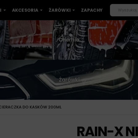
I
AKCESORIA
ŻARÓWKI
ZAPACHY
Chemia
Żarówki
YCIERACZKA DO KASKÓW 200ML
RAIN-X N