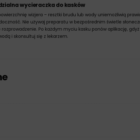
dzialna wycieraczka do kasków
 powierzchnię wizjera – resztki brudu lub wody uniemożliwią praw
doczność. Nie używaj preparatu w bezpośrednim świetle słonec
ne rozprowadzenie. Po każdym myciu kasku ponów aplikację, gd
odą i skonsultuj się z lekarzem.
ne