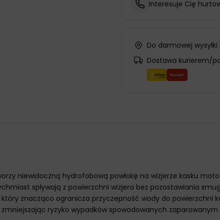
Interesuje Cię hurto
Do darmowej wysyłki
Dostawa kurierem/p
tworzy niewidoczną hydrofobową powłokę na wizjerze kasku mot
tychmiast spływają z powierzchni wizjera bez pozostawiania smu
ny, który znacząco ogranicza przyczepność wody do powierzchni 
w, zmniejszając ryzyko wypadków spowodowanych zaparowanym