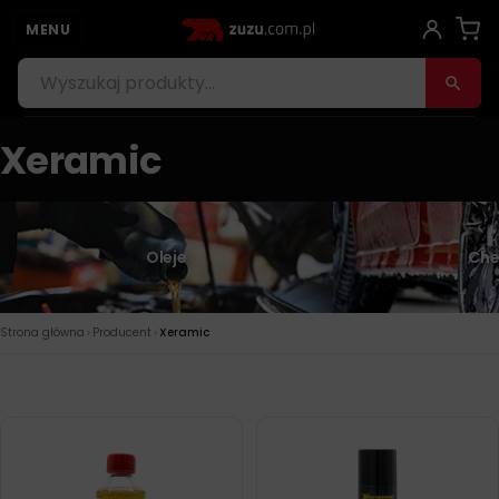
MENU
Xeramic
Oleje
Che
›
›
Strona główna
Producent
Xeramic