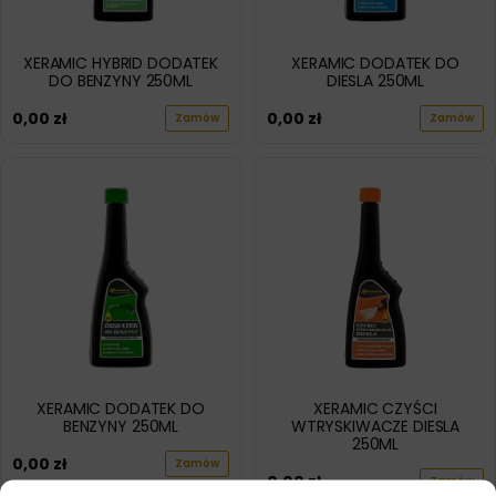
XERAMIC HYBRID DODATEK
XERAMIC DODATEK DO
DO BENZYNY 250ML
DIESLA 250ML
0,00
zł
0,00
zł
Zamów
Zamów
XERAMIC DODATEK DO
XERAMIC CZYŚCI
BENZYNY 250ML
WTRYSKIWACZE DIESLA
250ML
0,00
zł
Zamów
0,00
zł
Zamów