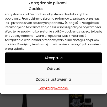
Zarządzanie plikami
Cookies
Korzystamy z plików cookies, aby strona działała szybko i
poprawnie. Prowadzimy działania reklamowe, zarówno przez nas,
jak i przez naszych zaufanych partnerów (Google). Szczegółowe
informacje na ten temat znajdziesz w naszej polityce prywatności.
Wyrażenie zgody na korzystanie z plików cookies oznacza, że będą
one zapisywane na Twoim urządzeniu. Masz możliwość
zarządzania warunkami przechowywania lub dostępu do plików
cookies. Pamiętaj, że w każdej chwili możesz usunąć pliki cookies z
przeglądarki.
Akceptuje
XERAMIC CZYŚCI
XERAMIC DO CZYSZCZENIA I
WTRYSKIWACZE BENZYNY
REGENERACJI DPF 500ML
250ML
Odrzuć
0,00
zł
Zamów
0,00
zł
Zamów
Zobacz ustawienia
Polityka prywatności