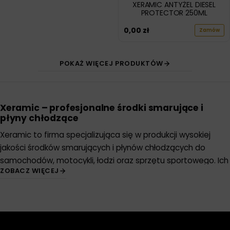
XERAMIC ANTYŻEL DIESEL
PROTECTOR 250ML
0,00
zł
Zamów
POKAŻ WIĘCEJ PRODUKTÓW
Xeramic – profesjonalne środki smarujące i
płyny chłodzące
Xeramic to firma specjalizująca się w produkcji wysokiej
jakości
środków smarujących
i płynów chłodzących do
samochodów, motocykli, łodzi oraz sprzętu sportowego. Ich
ZOBACZ WIĘCEJ
produkty są popularne wśród miłośników motoryzacji i
sportów motorowych ze względu na ich skuteczność i
niezawodność. Dzięki temu, Xeramic stał się jedną z
najbardziej
rozpoznawalnych marek w branży
motoryzacyjnej.