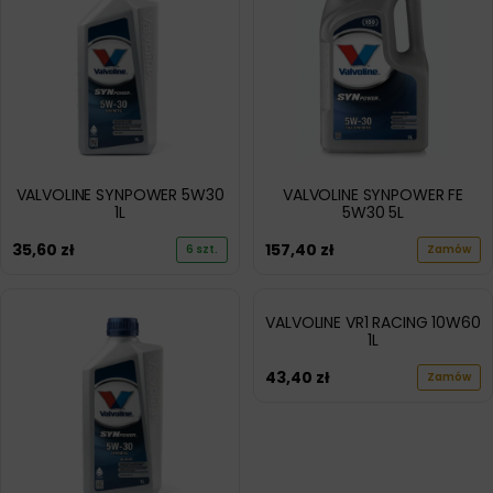
VALVOLINE SYNPOWER 5W30
VALVOLINE SYNPOWER FE
1L
5W30 5L
35,60
zł
157,40
zł
6 szt.
Zamów
VALVOLINE VR1 RACING 10W60
1L
43,40
zł
Zamów