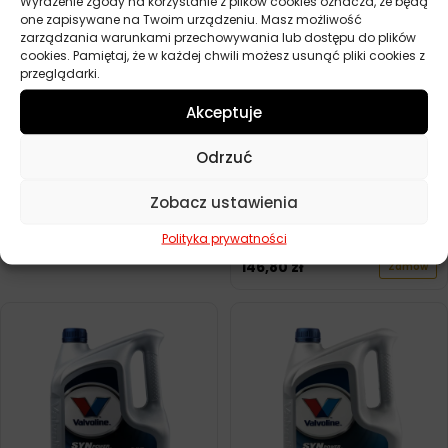
Wyrażenie zgody na korzystanie z plików cookies oznacza, że będą
one zapisywane na Twoim urządzeniu. Masz możliwość
VALVOLINE VR1 RACING 5W50
1L
zarządzania warunkami przechowywania lub dostępu do plików
cookies. Pamiętaj, że w każdej chwili możesz usunąć pliki cookies z
40,10
zł
Zamów
przeglądarki.
Akceptuje
Odrzuć
Zobacz ustawienia
VALVOLINE SYNPOWER XL III
C3 5W30 5L
Polityka prywatności
146,80
zł
Zamów