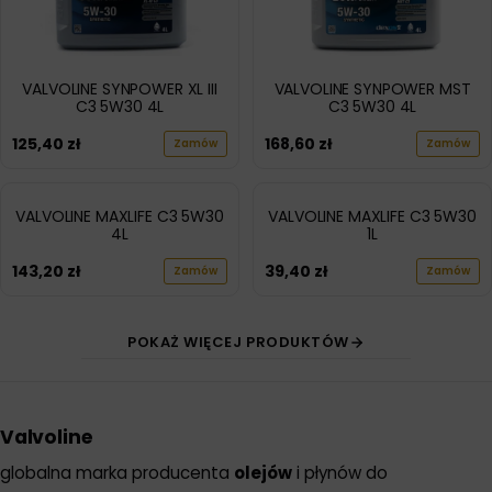
VALVOLINE SYNPOWER XL III
VALVOLINE SYNPOWER MST
C3 5W30 4L
C3 5W30 4L
125,40
zł
168,60
zł
Zamów
Zamów
VALVOLINE MAXLIFE C3 5W30
VALVOLINE MAXLIFE C3 5W30
4L
1L
143,20
zł
39,40
zł
Zamów
Zamów
POKAŻ WIĘCEJ PRODUKTÓW
Valvoline
globalna marka producenta
olejów
i płynów do