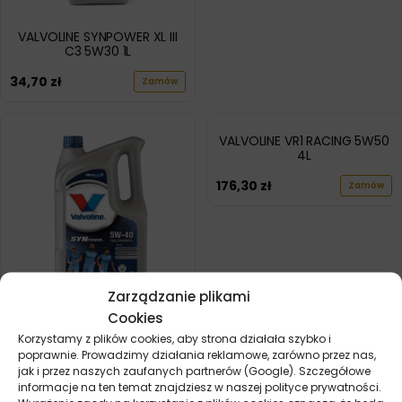
VALVOLINE SYNPOWER XL III
C3 5W30 1L
34,70
zł
Zamów
VALVOLINE VR1 RACING 5W50
4L
176,30
zł
Zamów
Zarządzanie plikami
VALVOLINE SYNPOWER MST
Cookies
C3 5W40 5L
Korzystamy z plików cookies, aby strona działała szybko i
poprawnie. Prowadzimy działania reklamowe, zarówno przez nas,
200,90
zł
Zamów
jak i przez naszych zaufanych partnerów (Google). Szczegółowe
informacje na ten temat znajdziesz w naszej polityce prywatności.