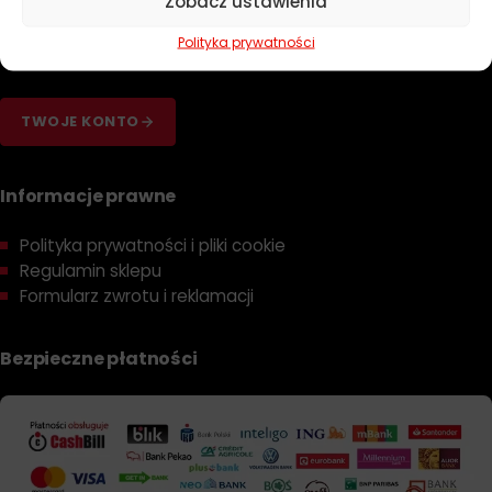
Zobacz ustawienia
Dobierz olej
Polityka prywatności
Dobierz filtr
TWOJE KONTO
Informacje prawne
Polityka prywatności i pliki cookie
Regulamin sklepu
Formularz zwrotu i reklamacji
Bezpieczne płatności