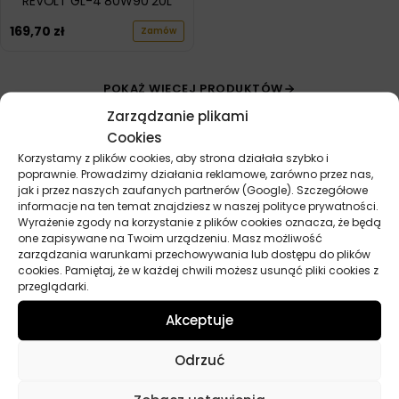
REVOLT GL-4 80W90 20L
169,70
zł
Zamów
POKAŻ WIĘCEJ PRODUKTÓW
Zarządzanie plikami
Cookies
Korzystamy z plików cookies, aby strona działała szybko i
poprawnie. Prowadzimy działania reklamowe, zarówno przez nas,
jak i przez naszych zaufanych partnerów (Google). Szczegółowe
informacje na ten temat znajdziesz w naszej polityce prywatności.
Wyrażenie zgody na korzystanie z plików cookies oznacza, że będą
Przydatne linki
one zapisywane na Twoim urządzeniu. Masz możliwość
zarządzania warunkami przechowywania lub dostępu do plików
Oleje
cookies. Pamiętaj, że w każdej chwili możesz usunąć pliki cookies z
przeglądarki.
Chemia
Kosmetyki
Akceptuje
Akcesoria
Żarówki
Odrzuć
Zapachy
Poradniki