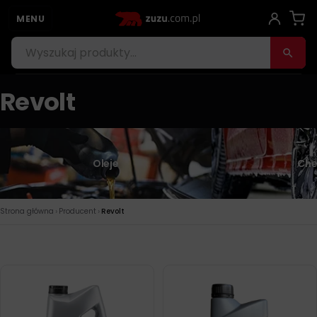
MENU
Revolt
Oleje
Che
›
›
Strona główna
Producent
Revolt