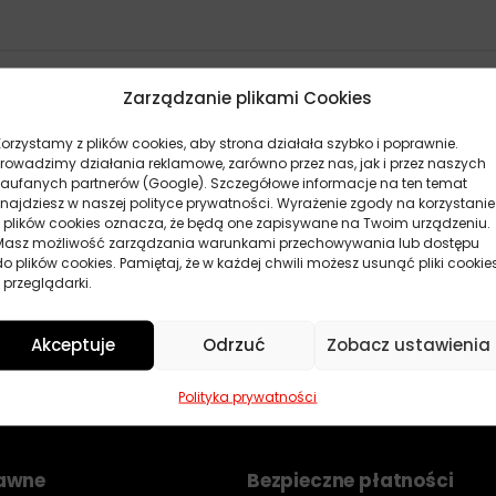
Zarządzanie plikami Cookies
Korzystamy z plików cookies, aby strona działała szybko i poprawnie.
Brak produktów
Prowadzimy działania reklamowe, zarówno przez nas, jak i przez naszych
zaufanych partnerów (Google). Szczegółowe informacje na ten temat
Nie znaleziono produktów.
znajdziesz w naszej polityce prywatności. Wyrażenie zgody na korzystanie
z plików cookies oznacza, że będą one zapisywane na Twoim urządzeniu.
Masz możliwość zarządzania warunkami przechowywania lub dostępu
do plików cookies. Pamiętaj, że w każdej chwili możesz usunąć pliki cookie
 przeglądarki.
Akceptuje
Odrzuć
Zobacz ustawienia
Polityka prywatności
rawne
Bezpieczne płatności