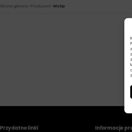
›
›
Strona główna
Producent
Motip
z
Przydatne linki
Informacje p