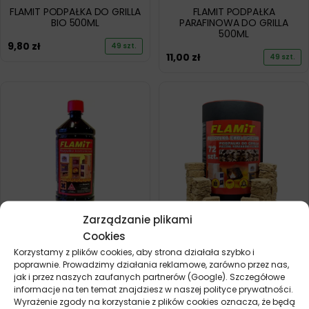
FLAMIT PODPAŁKA DO GRILLA
FLAMIT PODPAŁKA
BIO 500ML
PARAFINOWA DO GRILLA
500ML
9,80
zł
49 szt.
11,00
zł
49 szt.
Zarządzanie plikami
Cookies
FLAMIT PODPAŁKA
FLAMIT PODPAŁKA DO GRILLA
PARAFINOWA DO GRILLA
EKO TUBA 72 KOSTKI
Korzystamy z plików cookies, aby strona działała szybko i
980ML
poprawnie. Prowadzimy działania reklamowe, zarówno przez nas,
11,40
zł
17 szt.
jak i przez naszych zaufanych partnerów (Google). Szczegółowe
17,20
zł
36 szt.
informacje na ten temat znajdziesz w naszej polityce prywatności.
Wyrażenie zgody na korzystanie z plików cookies oznacza, że będą