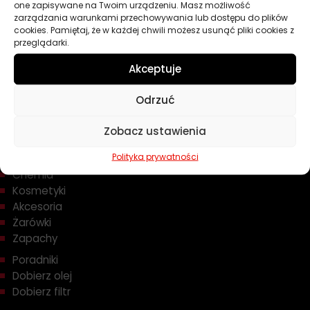
one zapisywane na Twoim urządzeniu. Masz możliwość
zarządzania warunkami przechowywania lub dostępu do plików
POKAŻ WIĘCEJ PRODUKTÓW
cookies. Pamiętaj, że w każdej chwili możesz usunąć pliki cookies z
przeglądarki.
Akceptuje
Odrzuć
Przydatne linki
Zobacz ustawienia
Polityka prywatności
Oleje
Chemia
Kosmetyki
Akcesoria
Żarówki
Zapachy
Poradniki
Dobierz olej
Dobierz filtr