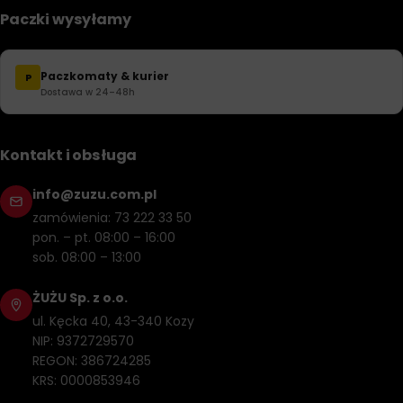
Paczki wysyłamy
Paczkomaty & kurier
P
Dostawa w 24–48h
Kontakt i obsługa
info@zuzu.com.pl
zamówienia: 73 222 33 50
pon. – pt. 08:00 – 16:00
sob. 08:00 – 13:00
ŻUŻU Sp. z o.o.
ul. Kęcka 40, 43-340 Kozy
NIP: 9372729570
REGON: 386724285
KRS: 0000853946