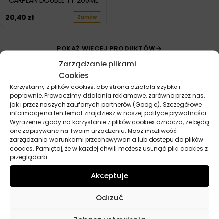
CARPLAN DOUBLE TT 200ML
20,40
zł
Zamów
POKAŻ WIĘCEJ PRODUKTÓW
Zarządzanie plikami
Cookies
Korzystamy z plików cookies, aby strona działała szybko i
poprawnie. Prowadzimy działania reklamowe, zarówno przez nas,
jak i przez naszych zaufanych partnerów (Google). Szczegółowe
informacje na ten temat znajdziesz w naszej polityce prywatności.
Wyrażenie zgody na korzystanie z plików cookies oznacza, że będą
Przydatne linki
one zapisywane na Twoim urządzeniu. Masz możliwość
zarządzania warunkami przechowywania lub dostępu do plików
Oleje
cookies. Pamiętaj, że w każdej chwili możesz usunąć pliki cookies z
przeglądarki.
Chemia
Kosmetyki
Akceptuje
Akcesoria
Żarówki
Odrzuć
Zapachy
Poradniki