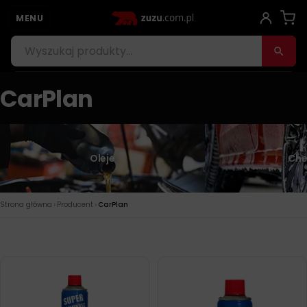
MENU
CarPlan
Oleje
Che
›
›
Strona główna
Producent
CarPlan