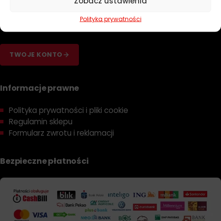
Zobacz ustawienia
Dobierz olej
Polityka prywatności
Dobierz filtr
TWOJE KONTO
Informacje prawne
Polityka prywatności i pliki cookie
Regulamin sklepu
Formularz zwrotu i reklamacji
Bezpieczne płatności