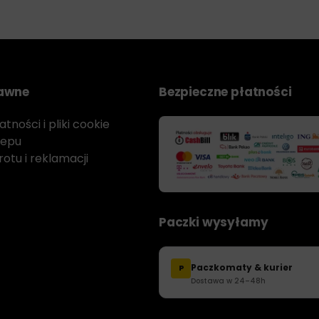
rawne
Bezpieczne płatności
tności i pliki cookie
lepu
otu i reklamacji
Paczki wysyłamy
Paczkomaty & kurier
P
Dostawa w 24–48h