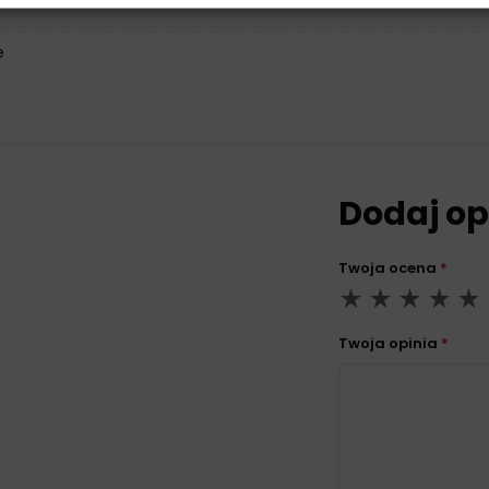
e
Dodaj op
Twoja ocena
*
Twoja opinia
*