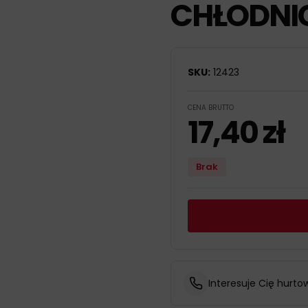
CHŁODNI
SKU:
12423
CENA BRUTTO
17,40
zł
Brak
Interesuje Cię hurto