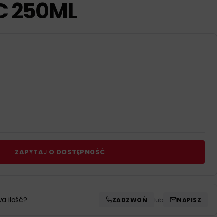
C 250ML
ZAPYTAJ O DOSTĘPNOŚĆ
wa ilość?
ZADZWOŃ
lub
NAPISZ