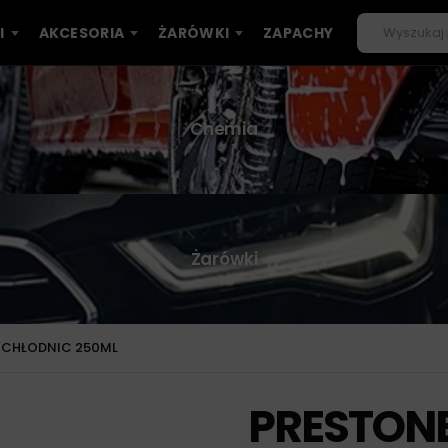
I
AKCESORIA
ŻARÓWKI
ZAPACHY
Chemia
Żarówki
 CHŁODNIC 250ML
PRESTONE