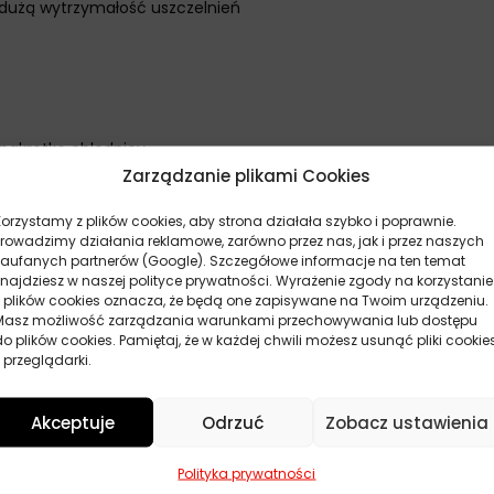
 dużą wytrzymałość uszczelnień
 nakrętkę chłodnicy
Zarządzanie plikami Cookies
 uszczelniacz do chłodnic 250ml
do układu chłodzenia
Korzystamy z plików cookies, aby strona działała szybko i poprawnie.
mi na wysoką temperaturę a po osiągnięciu maksymalnej tempe
Prowadzimy działania reklamowe, zarówno przez nas, jak i przez naszych
zaufanych partnerów (Google). Szczegółowe informacje na ten temat
ne, jeżeli nie to należy dokonać naprawy układu chłodzenia
znajdziesz w naszej polityce prywatności. Wyrażenie zgody na korzystanie
z plików cookies oznacza, że będą one zapisywane na Twoim urządzeniu.
Masz możliwość zarządzania warunkami przechowywania lub dostępu
do plików cookies. Pamiętaj, że w każdej chwili możesz usunąć pliki cookie
 przeglądarki.
ne
Akceptuje
Odrzuć
Zobacz ustawienia
Polityka prywatności