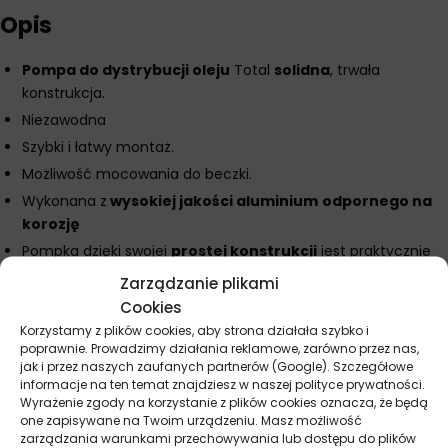
Opis
Pompa do dystrybucji oleju
Total
solidna
, trwała
konstrukcja.
Niezawodna
Szybki i łatwy montaż.
Możliwość mocowania do beczki.
Wykonana z
wysokiej jakości aluminium
odpornego na
korozję
Pompka dzięki swojej
prostej konstrukcji
jest praktycznie
niezawodna.
Zarządzanie plikami
Cookies
Korzystamy z plików cookies, aby strona działała szybko i
poprawnie. Prowadzimy działania reklamowe, zarówno przez nas,
Parametry techniczne
jak i przez naszych zaufanych partnerów (Google). Szczegółowe
informacje na ten temat znajdziesz w naszej polityce prywatności.
Wyrażenie zgody na korzystanie z plików cookies oznacza, że będą
Producent
Total
one zapisywane na Twoim urządzeniu. Masz możliwość
zarządzania warunkami przechowywania lub dostępu do plików