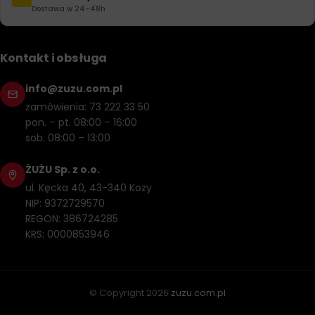
Dostawa w 24–48h
Kontakt i obsługa
info@zuzu.com.pl
zamówienia: 73 222 33 50
pon. – pt. 08:00 – 16:00
sob. 08:00 – 13:00
ŻUŻU Sp. z o.o.
ul. Kęcka 40, 43-340 Kozy
NIP: 9372729570
REGON: 386724285
KRS: 0000853946
© Copyright
2026
zuzu.com.pl