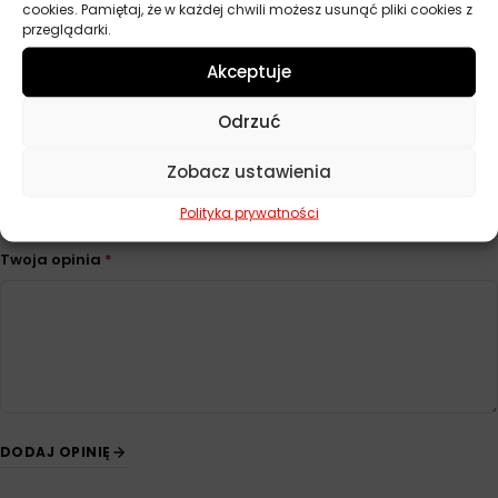
cookies. Pamiętaj, że w każdej chwili możesz usunąć pliki cookies z
przeglądarki.
Opinie
Akceptuje
Na razie nie ma opinii o produkcie.
Odrzuć
Dodaj opinię
Zobacz ustawienia
Twoja ocena
*
Polityka prywatności
Twoja opinia
*
DODAJ OPINIĘ