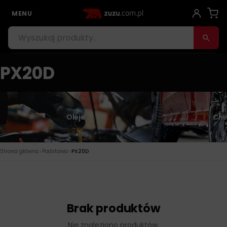
MENU
PX20D
Oleje
Che
›
›
Strona główna
Podstawa
PX20D
Brak produktów
Nie znaleziono produktów.