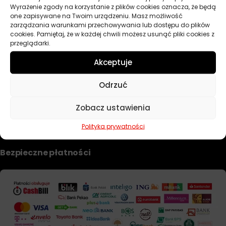
Wyrażenie zgody na korzystanie z plików cookies oznacza, że będą
Dobierz filtr
one zapisywane na Twoim urządzeniu. Masz możliwość
zarządzania warunkami przechowywania lub dostępu do plików
cookies. Pamiętaj, że w każdej chwili możesz usunąć pliki cookies z
przeglądarki.
TWOJE KONTO
Akceptuje
Informacje prawne
Odrzuć
Polityka prywatności i pliki cookie
Zobacz ustawienia
Regulamin sklepu
Formularz zwrotu i reklamacji
Polityka prywatności
Bezpieczne płatności