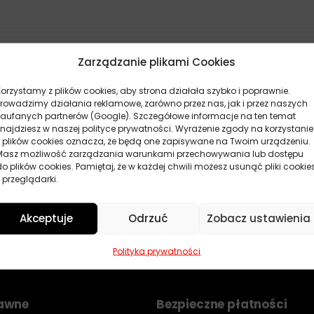
Zarządzanie plikami Cookies
Korzystamy z plików cookies, aby strona działała szybko i poprawnie.
Brak produktów
Prowadzimy działania reklamowe, zarówno przez nas, jak i przez naszych
zaufanych partnerów (Google). Szczegółowe informacje na ten temat
Nie znaleziono produktów.
znajdziesz w naszej polityce prywatności. Wyrażenie zgody na korzystanie
z plików cookies oznacza, że będą one zapisywane na Twoim urządzeniu.
Masz możliwość zarządzania warunkami przechowywania lub dostępu
do plików cookies. Pamiętaj, że w każdej chwili możesz usunąć pliki cookie
 przeglądarki.
Akceptuje
Odrzuć
Zobacz ustawienia
Polityka prywatności
rawne
Bezpieczne płatności