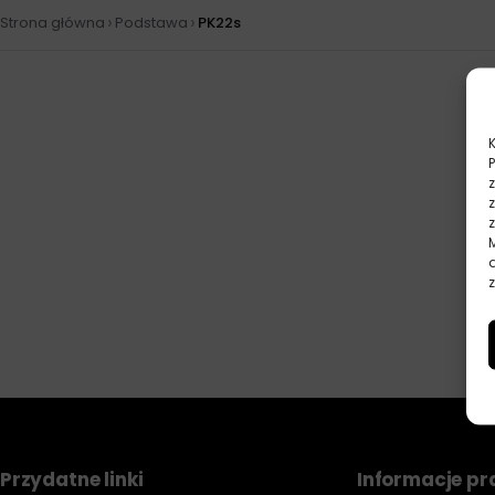
›
›
Strona główna
Podstawa
PK22s
z
Przydatne linki
Informacje p