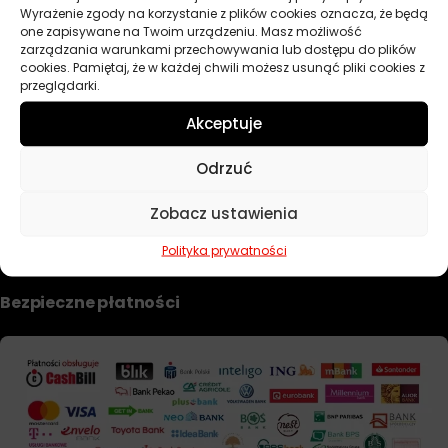
Wyrażenie zgody na korzystanie z plików cookies oznacza, że będą
Dobierz filtr
one zapisywane na Twoim urządzeniu. Masz możliwość
zarządzania warunkami przechowywania lub dostępu do plików
cookies. Pamiętaj, że w każdej chwili możesz usunąć pliki cookies z
przeglądarki.
TWOJE KONTO
Akceptuje
Informacje prawne
Odrzuć
Polityka prywatności i pliki cookie
Zobacz ustawienia
Regulamin sklepu
Formularz zwrotu i reklamacji
Polityka prywatności
Bezpieczne płatności