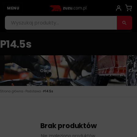
MENU
P14.5s
Oleje
Che
›
›
Strona główna
Podstawa
P14.5s
Brak produktów
Nie znaleziono produktów.