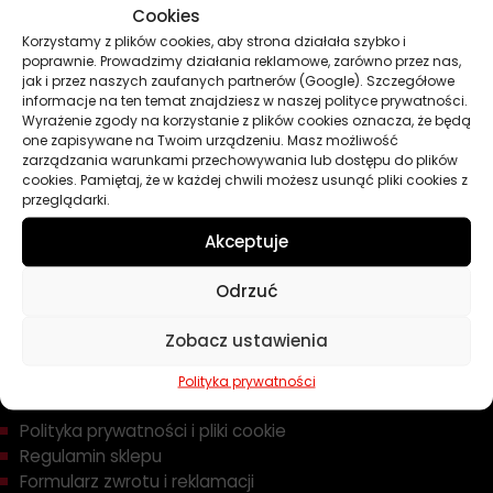
Cookies
Oleje
Korzystamy z plików cookies, aby strona działała szybko i
Chemia
poprawnie. Prowadzimy działania reklamowe, zarówno przez nas,
Kosmetyki
jak i przez naszych zaufanych partnerów (Google). Szczegółowe
Akcesoria
informacje na ten temat znajdziesz w naszej polityce prywatności.
Wyrażenie zgody na korzystanie z plików cookies oznacza, że będą
Żarówki
one zapisywane na Twoim urządzeniu. Masz możliwość
Zapachy
zarządzania warunkami przechowywania lub dostępu do plików
cookies. Pamiętaj, że w każdej chwili możesz usunąć pliki cookies z
Poradniki
przeglądarki.
Dobierz olej
Dobierz filtr
Akceptuje
Odrzuć
TWOJE KONTO
Zobacz ustawienia
Informacje prawne
Polityka prywatności
Polityka prywatności i pliki cookie
Regulamin sklepu
Formularz zwrotu i reklamacji