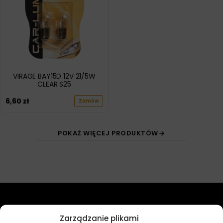
VIRAGE BAY15D 12V 21/5W
CLEAR S25
6,60
zł
Zamów
POKAŻ WIĘCEJ PRODUKTÓW
Przydatne linki
Zarządzanie plikami