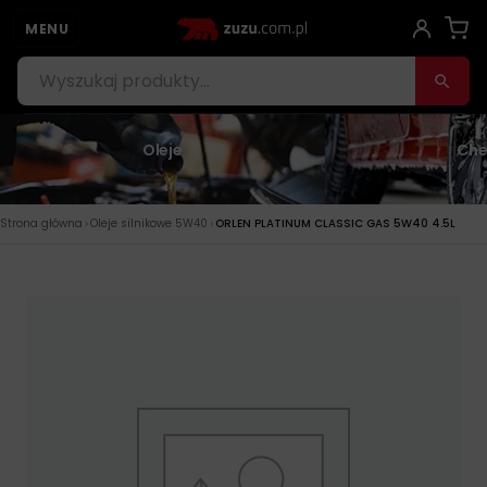
MENU
Oleje
Che
›
›
Strona główna
Oleje silnikowe 5W40
ORLEN PLATINUM CLASSIC GAS 5W40 4.5L