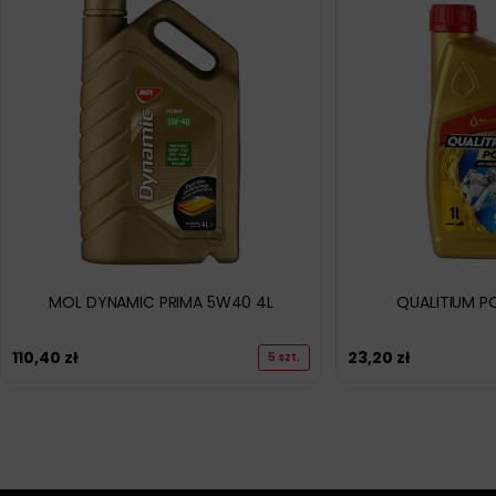
MOL DYNAMIC PRIMA 5W40 4L
QUALITIUM P
110,40
zł
23,20
zł
5 szt.