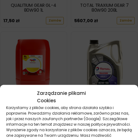
QUALITIUM GEAR GL-4
TOTAL TRAXIUM GEAR 7
80W90 1L
80W90 208L
17,50
zł
5607,00
zł
Zamów
Zamów
Zarządzanie plikami
Cookies
TOTAL TRAXIUM GEAR 7
TOTAL TRAXIUM AXLE 7
80W90 20L
80W90 5L
Korzystamy z plików cookies, aby strona działała szybko i
poprawnie. Prowadzimy działania reklamowe, zarówno przez nas,
584,30
zł
160,60
zł
Zamów
Zamów
jak i przez naszych zaufanych partnerów (Google). Szczegółowe
informacje na ten temat znajdziesz w naszej polityce prywatności.
Wyrażenie zgody na korzystanie z plików cookies oznacza, że będą
one zapisywane na Twoim urządzeniu. Masz możliwość
POKAŻ WIĘCEJ PRODUKTÓW