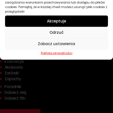
zarządzania warunkami przechowywania lub dostępu do plików
cookies. Pamiętaj, że w każdej chwili możesz usunąć pliki cookies z
przeglądarki.
Akceptuje
Odrzuć
Przydatne linki
Zobacz ustawienia
Oleje
Polityka prywatności
Chemia
Kosmetyki
Akcesoria
Żarówki
Zapachy
Poradniki
Dobierz olej
Dobierz filtr