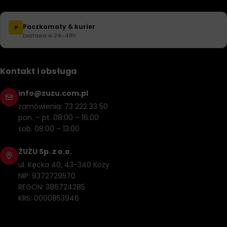
Paczkomaty & kurier
P
Dostawa w 24–48h
Kontakt i obsługa
info@zuzu.com.pl
zamówienia: 73 222 33 50
pon. – pt. 08:00 – 16:00
sob. 08:00 – 13:00
ŻUŻU Sp. z o.o.
ul. Kęcka 40, 43-340 Kozy
NIP: 9372729570
REGON: 386724285
KRS: 0000853946