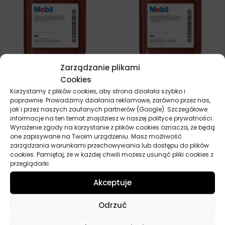
Zarządzanie plikami
Cookies
MOBIL ATF 220 20L
MOBIL ATF 320 20L
Korzystamy z plików cookies, aby strona działała szybko i
536,40
zł
580,70
zł
Zamów
Zamów
poprawnie. Prowadzimy działania reklamowe, zarówno przez nas,
jak i przez naszych zaufanych partnerów (Google). Szczegółowe
informacje na ten temat znajdziesz w naszej polityce prywatności.
Wyrażenie zgody na korzystanie z plików cookies oznacza, że będą
one zapisywane na Twoim urządzeniu. Masz możliwość
zarządzania warunkami przechowywania lub dostępu do plików
cookies. Pamiętaj, że w każdej chwili możesz usunąć pliki cookies z
przeglądarki.
Akceptuje
Odrzuć