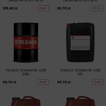
ORLEN HIPOL ATF IID 5L
ORLEN HIPOL ATF IID 1L
128,40
zł
25,70
zł
3 szt.
43 szt.
TEXACO TEXAMATIC 4291
TEXACO TEXAMATIC 4291
208L
20L
45,70
zł
45,70
zł
0 szt.
0 szt.