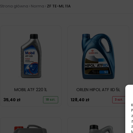
›
›
Strona główna
Norma
ZF TE-ML 11A
MOBIL ATF 220 1L
ORLEN HIPOL ATF IID 5L
35,40
zł
128,40
zł
18 szt.
3 szt.