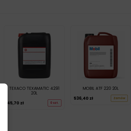
TEXACO TEXAMATIC 4291
MOBIL ATF 220 20L
20L
536,40
zł
Zamów
45,70
zł
0 szt.