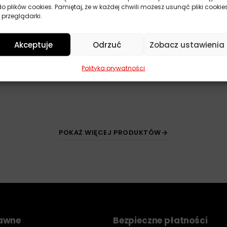
do plików cookies. Pamiętaj, że w każdej chwili możesz usunąć pliki cookie
 przeglądarki.
Akceptuje
Odrzuć
Zobacz ustawienia
Polityka prywatności
POKAŻ WIĘCEJ PRODUKTÓW
rawne
Bezpieczne płatności