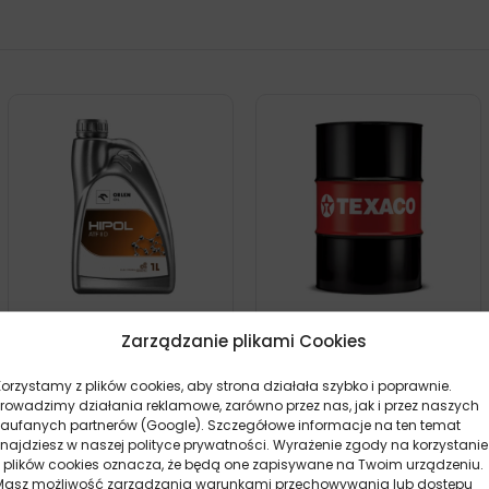
ORLEN HIPOL ATF IID 1L
TEXACO TEXAMATIC 4291
Zarządzanie plikami Cookies
208L
25,70
zł
43 szt.
45,70
zł
0 szt.
Korzystamy z plików cookies, aby strona działała szybko i poprawnie.
Prowadzimy działania reklamowe, zarówno przez nas, jak i przez naszych
zaufanych partnerów (Google). Szczegółowe informacje na ten temat
znajdziesz w naszej polityce prywatności. Wyrażenie zgody na korzystanie
z plików cookies oznacza, że będą one zapisywane na Twoim urządzeniu.
Masz możliwość zarządzania warunkami przechowywania lub dostępu