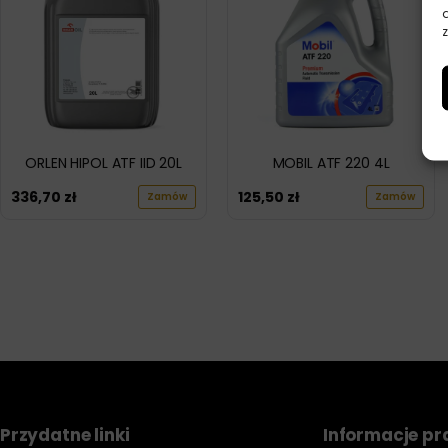
z
ORLEN HIPOL ATF IID 20L
MOBIL ATF 220 4L
336,70
zł
125,50
zł
Zamów
Zamów
Przydatne linki
Informacje p