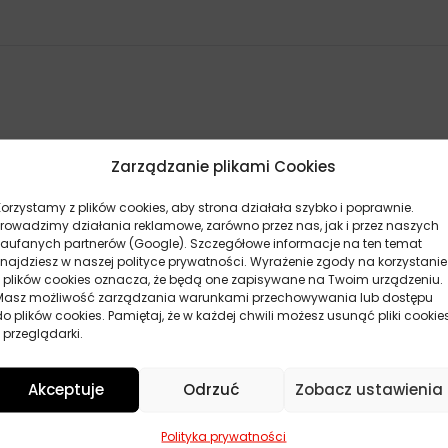
Zarządzanie plikami Cookies
Korzystamy z plików cookies, aby strona działała szybko i poprawnie.
Prowadzimy działania reklamowe, zarówno przez nas, jak i przez naszych
zaufanych partnerów (Google). Szczegółowe informacje na ten temat
znajdziesz w naszej polityce prywatności. Wyrażenie zgody na korzystanie
z plików cookies oznacza, że będą one zapisywane na Twoim urządzeniu.
Masz możliwość zarządzania warunkami przechowywania lub dostępu
do plików cookies. Pamiętaj, że w każdej chwili możesz usunąć pliki cookie
 przeglądarki.
Akceptuje
Odrzuć
Zobacz ustawienia
POKAŻ WIĘCEJ PRODUKTÓW
Polityka prywatności