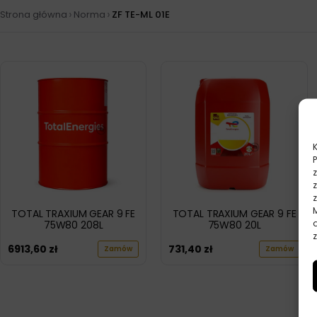
›
›
Strona główna
Norma
ZF TE-ML 01E
TOTAL TRAXIUM GEAR 9 FE
TOTAL TRAXIUM GEAR 9 FE
75W80 208L
75W80 20L
z
6913,60
zł
731,40
zł
Zamów
Zamów