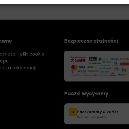
rawne
Bezpieczne płatności
tności i pliki cookie
lepu
otu i reklamacji
Paczki wysyłamy
Paczkomaty & kurier
P
Dostawa w 24–48h