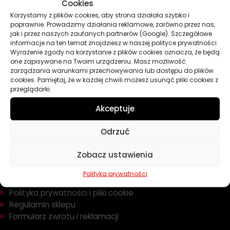
Oleje
Cookies
Chemia
Korzystamy z plików cookies, aby strona działała szybko i
poprawnie. Prowadzimy działania reklamowe, zarówno przez nas,
Kosmetyki
jak i przez naszych zaufanych partnerów (Google). Szczegółowe
Akcesoria
informacje na ten temat znajdziesz w naszej polityce prywatności.
Żarówki
Wyrażenie zgody na korzystanie z plików cookies oznacza, że będą
Zapachy
one zapisywane na Twoim urządzeniu. Masz możliwość
zarządzania warunkami przechowywania lub dostępu do plików
Poradniki
cookies. Pamiętaj, że w każdej chwili możesz usunąć pliki cookies z
Dobierz olej
przeglądarki.
Dobierz filtr
Akceptuje
Odrzuć
TWOJE KONTO
Zobacz ustawienia
Informacje prawne
Polityka prywatności
Polityka prywatności i pliki cookie
Regulamin sklepu
Formularz zwrotu i reklamacji