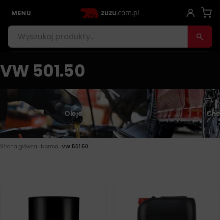
MENU
VW 501.50
Oleje
Che
›
›
Strona główna
Norma
VW 501.50