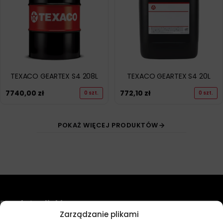
TEXACO GEARTEX S4 208L
TEXACO GEARTEX S4 20L
7740,00
zł
772,10
zł
0 szt.
0 szt.
POKAŻ WIĘCEJ PRODUKTÓW
Przydatne linki
Zarządzanie plikami