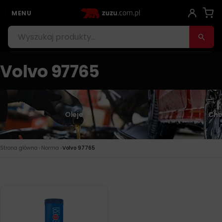
MENU
Volvo 97765
Oleje
Che
›
›
Strona główna
Norma
Volvo 97765