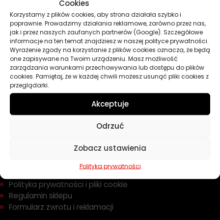
Oleje
Cookies
Chemia
Korzystamy z plików cookies, aby strona działała szybko i
poprawnie. Prowadzimy działania reklamowe, zarówno przez nas,
Kosmetyki
jak i przez naszych zaufanych partnerów (Google). Szczegółowe
Akcesoria
informacje na ten temat znajdziesz w naszej polityce prywatności.
Żarówki
Wyrażenie zgody na korzystanie z plików cookies oznacza, że będą
Zapachy
one zapisywane na Twoim urządzeniu. Masz możliwość
zarządzania warunkami przechowywania lub dostępu do plików
Poradniki
cookies. Pamiętaj, że w każdej chwili możesz usunąć pliki cookies z
Dobierz olej
przeglądarki.
Dobierz filtr
Akceptuje
Odrzuć
TWOJE KONTO
Zobacz ustawienia
Informacje prawne
Polityka prywatności
Polityka prywatności i pliki cookie
Regulamin sklepu
Formularz zwrotu i reklamacji