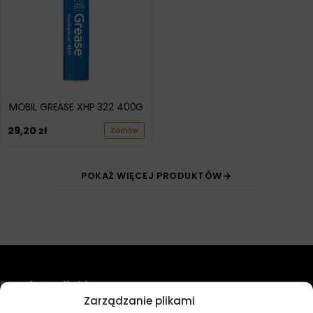
MOBIL GREASE XHP 322 400G
29,20
zł
Zamów
POKAŻ WIĘCEJ PRODUKTÓW
Przydatne linki
Zarządzanie plikami