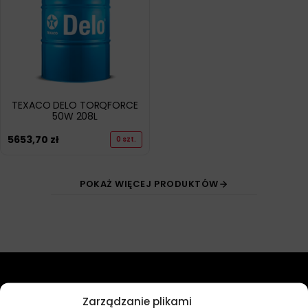
TEXACO DELO TORQFORCE
50W 208L
5653,70
zł
0 szt.
POKAŻ WIĘCEJ PRODUKTÓW
Przydatne linki
Zarządzanie plikami