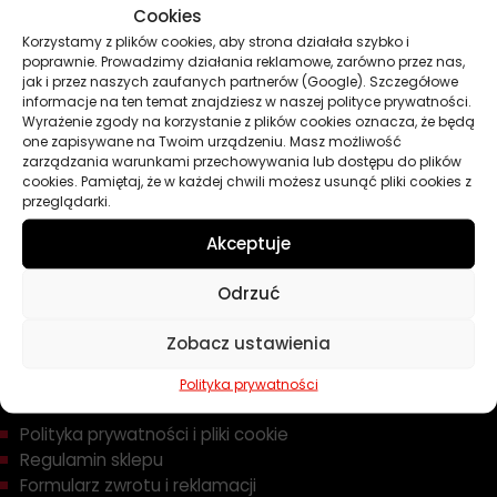
Cookies
Oleje
Korzystamy z plików cookies, aby strona działała szybko i
Chemia
poprawnie. Prowadzimy działania reklamowe, zarówno przez nas,
Kosmetyki
jak i przez naszych zaufanych partnerów (Google). Szczegółowe
Akcesoria
informacje na ten temat znajdziesz w naszej polityce prywatności.
Wyrażenie zgody na korzystanie z plików cookies oznacza, że będą
Żarówki
one zapisywane na Twoim urządzeniu. Masz możliwość
Zapachy
zarządzania warunkami przechowywania lub dostępu do plików
cookies. Pamiętaj, że w każdej chwili możesz usunąć pliki cookies z
Poradniki
przeglądarki.
Dobierz olej
Dobierz filtr
Akceptuje
Odrzuć
TWOJE KONTO
Zobacz ustawienia
Informacje prawne
Polityka prywatności
Polityka prywatności i pliki cookie
Regulamin sklepu
Formularz zwrotu i reklamacji