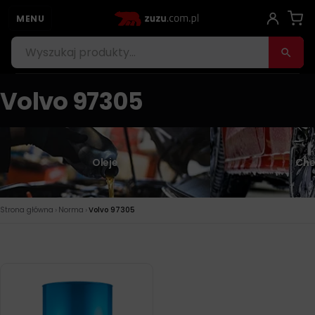
MENU
Volvo 97305
Oleje
Che
›
›
Strona główna
Norma
Volvo 97305