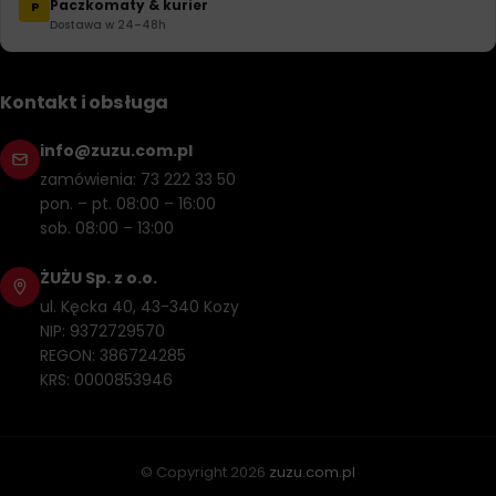
Paczkomaty & kurier
P
Dostawa w 24–48h
Kontakt i obsługa
info@zuzu.com.pl
zamówienia: 73 222 33 50
pon. – pt. 08:00 – 16:00
sob. 08:00 – 13:00
ŻUŻU Sp. z o.o.
ul. Kęcka 40, 43-340 Kozy
NIP: 9372729570
REGON: 386724285
KRS: 0000853946
© Copyright
2026
zuzu.com.pl