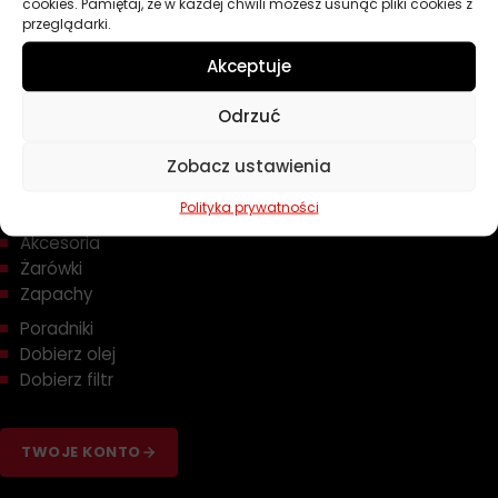
cookies. Pamiętaj, że w każdej chwili możesz usunąć pliki cookies z
przeglądarki.
Akceptuje
Przydatne linki
Odrzuć
Zobacz ustawienia
Oleje
Chemia
Polityka prywatności
Kosmetyki
Akcesoria
Żarówki
Zapachy
Poradniki
Dobierz olej
Dobierz filtr
TWOJE KONTO