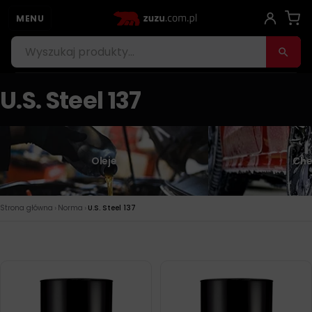
MENU
U.S. Steel 137
Oleje
Che
›
›
Strona główna
Norma
U.S. Steel 137