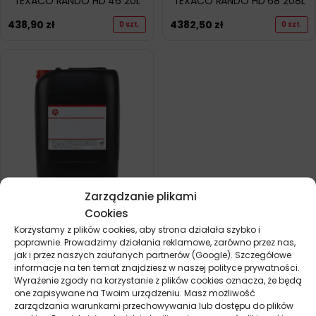
TEXACO RANDO HD 46 20L
TEXACO RANDO HD 68 208L
438,90
zł
4382,50
zł
0 szt.
0 szt.
Zarządzanie plikami
TEXACO RANDO HD 68 20L
Cookies
Korzystamy z plików cookies, aby strona działała szybko i
468,70
zł
0 szt.
poprawnie. Prowadzimy działania reklamowe, zarówno przez nas,
jak i przez naszych zaufanych partnerów (Google). Szczegółowe
informacje na ten temat znajdziesz w naszej polityce prywatności.
POKAŻ WIĘCEJ PRODUKTÓW
Wyrażenie zgody na korzystanie z plików cookies oznacza, że będą
one zapisywane na Twoim urządzeniu. Masz możliwość
zarządzania warunkami przechowywania lub dostępu do plików