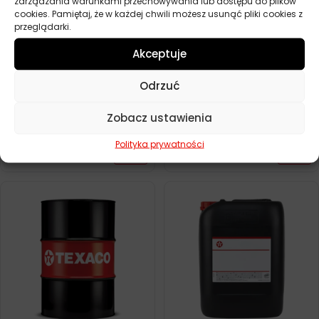
zarządzania warunkami przechowywania lub dostępu do plików
cookies. Pamiętaj, że w każdej chwili możesz usunąć pliki cookies z
przeglądarki.
Akceptuje
Odrzuć
Zobacz ustawienia
TEXACO RANDO HDZ 15 20L
TEXACO RANDO HDZ 22 208L
Polityka prywatności
520,80
zł
5544,20
zł
0 szt.
0 szt.