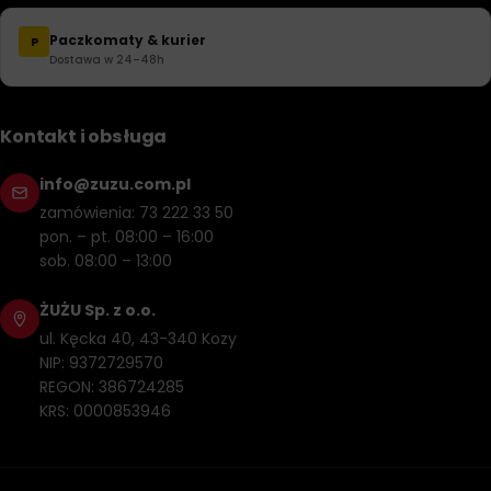
Paczkomaty & kurier
P
Dostawa w 24–48h
Kontakt i obsługa
info@zuzu.com.pl
zamówienia: 73 222 33 50
pon. – pt. 08:00 – 16:00
sob. 08:00 – 13:00
ŻUŻU Sp. z o.o.
ul. Kęcka 40, 43-340 Kozy
NIP: 9372729570
REGON: 386724285
KRS: 0000853946