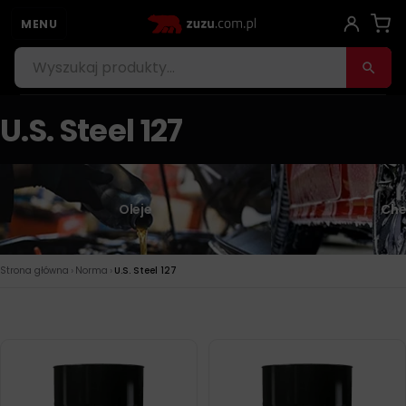
MENU
U.S. Steel 127
Oleje
Che
›
›
Strona główna
Norma
U.S. Steel 127