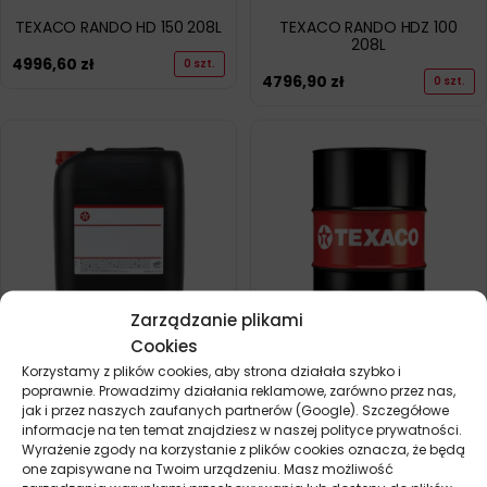
TEXACO RANDO HD 150 208L
TEXACO RANDO HDZ 100
208L
4996,60
zł
0 szt.
4796,90
zł
0 szt.
Zarządzanie plikami
Cookies
TEXACO RANDO HDZ 100 20L
TEXACO RANDO HDZ 15 208L
Korzystamy z plików cookies, aby strona działała szybko i
poprawnie. Prowadzimy działania reklamowe, zarówno przez nas,
489,20
zł
4996,60
zł
0 szt.
0 szt.
jak i przez naszych zaufanych partnerów (Google). Szczegółowe
informacje na ten temat znajdziesz w naszej polityce prywatności.
Wyrażenie zgody na korzystanie z plików cookies oznacza, że będą
one zapisywane na Twoim urządzeniu. Masz możliwość