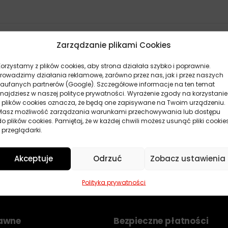
Zarządzanie plikami Cookies
Korzystamy z plików cookies, aby strona działała szybko i poprawnie.
Brak produktów
Prowadzimy działania reklamowe, zarówno przez nas, jak i przez naszych
zaufanych partnerów (Google). Szczegółowe informacje na ten temat
Nie znaleziono produktów.
znajdziesz w naszej polityce prywatności. Wyrażenie zgody na korzystanie
z plików cookies oznacza, że będą one zapisywane na Twoim urządzeniu.
Masz możliwość zarządzania warunkami przechowywania lub dostępu
do plików cookies. Pamiętaj, że w każdej chwili możesz usunąć pliki cookie
 przeglądarki.
Akceptuje
Odrzuć
Zobacz ustawienia
Polityka prywatności
rawne
Bezpieczne płatności