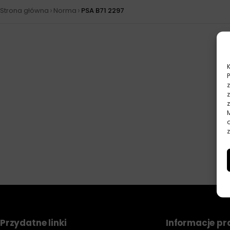
›
›
Strona główna
Norma
PSA B71 2297
z
Przydatne linki
Informacje p