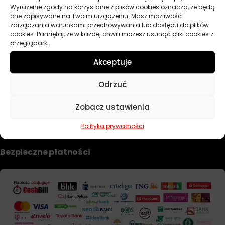
Wyrażenie zgody na korzystanie z plików cookies oznacza, że będą
Dobierz filtr
one zapisywane na Twoim urządzeniu. Masz możliwość
zarządzania warunkami przechowywania lub dostępu do plików
cookies. Pamiętaj, że w każdej chwili możesz usunąć pliki cookies z
przeglądarki.
TWOJE KONTO
Akceptuje
Informacje prawne
Odrzuć
Polityka prywatności i pliki cookie
Zobacz ustawienia
Regulamin sklepu
Formularz zwrotu i reklamacji
Polityka prywatności
Bezpieczne płatności