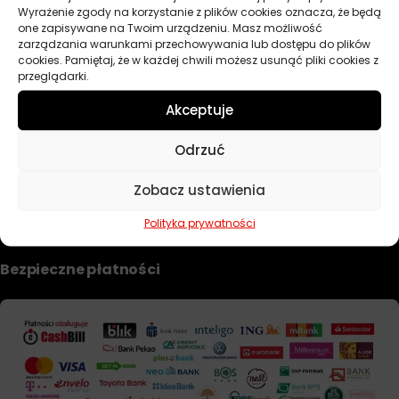
Wyrażenie zgody na korzystanie z plików cookies oznacza, że będą
Dobierz filtr
one zapisywane na Twoim urządzeniu. Masz możliwość
zarządzania warunkami przechowywania lub dostępu do plików
cookies. Pamiętaj, że w każdej chwili możesz usunąć pliki cookies z
przeglądarki.
TWOJE KONTO
Akceptuje
Informacje prawne
Odrzuć
Polityka prywatności i pliki cookie
Zobacz ustawienia
Regulamin sklepu
Formularz zwrotu i reklamacji
Polityka prywatności
Bezpieczne płatności