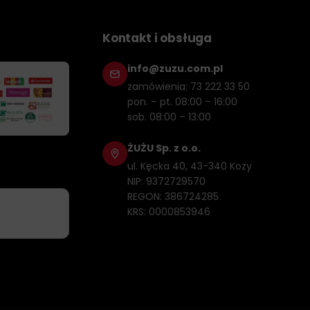
Kontakt i obsługa
dajności maszyn:
info@zuzu.com.pl
rzed przedwczesnym zużyciem, nawet w najbardziej
zamówienia: 73 222 33 50
pon. – pt. 08:00 – 16:00
zerokim zakresie temperatur, co jest kluczowe w czasie
sob. 08:00 – 13:00
o problemów z ciśnieniem. Norma M1143 zapewnia,
ŻUŻU Sp. z o.o.
ul. Kęcka 40, 43-340 Kozy
NIP: 9372729570
REGON: 386724285
KRS: 0000853946
erguson, zwłaszcza tych wyposażonych w zaawansowane
lniczych tego producenta wymagających wysokiej jakości