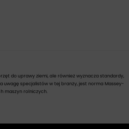
rzęt do uprawy ziemi, ale również wyznacza standardy,
a uwagę specjalistów w tej branży, jest norma Massey-
h maszyn rolniczych.
ogii maszyn rolniczych. Dzięki normie, producenci
 producenta, co przekłada się na lepsze osiągi i