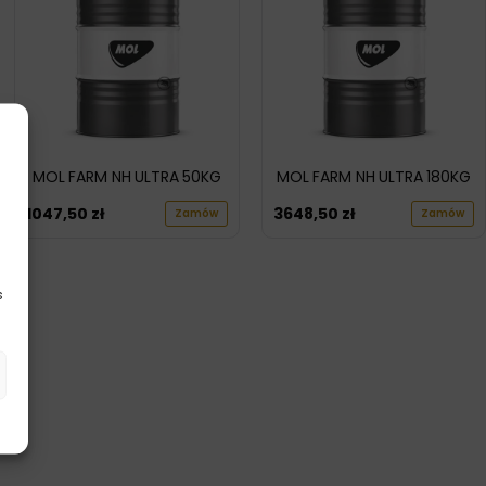
MOL FARM NH ULTRA 50KG
MOL FARM NH ULTRA 180KG
1047,50
zł
3648,50
zł
Zamów
Zamów
s