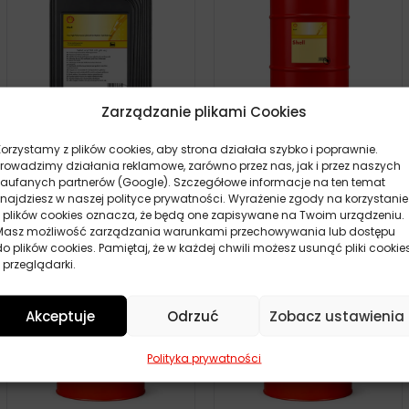
Zarządzanie plikami Cookies
SHELL SPIRAX S4 TXM 20L
SHELL SPIRAX S4 TXM 209L
Korzystamy z plików cookies, aby strona działała szybko i poprawnie.
Prowadzimy działania reklamowe, zarówno przez nas, jak i przez naszych
419,40
zł
3856,00
zł
Zamów
Zamów
zaufanych partnerów (Google). Szczegółowe informacje na ten temat
znajdziesz w naszej polityce prywatności. Wyrażenie zgody na korzystanie
z plików cookies oznacza, że będą one zapisywane na Twoim urządzeniu.
Masz możliwość zarządzania warunkami przechowywania lub dostępu
do plików cookies. Pamiętaj, że w każdej chwili możesz usunąć pliki cookie
 przeglądarki.
Akceptuje
Odrzuć
Zobacz ustawienia
Polityka prywatności