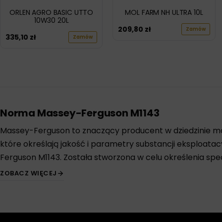
ORLEN AGRO BASIC UTTO
MOL FARM NH ULTRA 10L
10W30 20L
209,80
zł
Zamów
335,10
zł
Zamów
Norma Massey-Ferguson M1143
Massey-Ferguson to znaczący producent w dziedzinie mas
które określają jakość i parametry substancji eksploata
Ferguson M1143. Została stworzona w celu określenia s
ZOBACZ WIĘCEJ
Dodatkowo, norma M1143 odzwierciedla doświadczenie i i
olejów i innych płynów eksploatacyjnych mogą dostosow
dłuższą żywotność sprzętu.