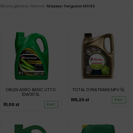
›
›
Strona główna
Norma
Massey-Ferguson M1143
ORLEN AGRO BASIC UTTO
TOTAL DYNATRANS MPV 5L
10W30 5L
155,20
zł
6 szt.
91,00
zł
6 szt.