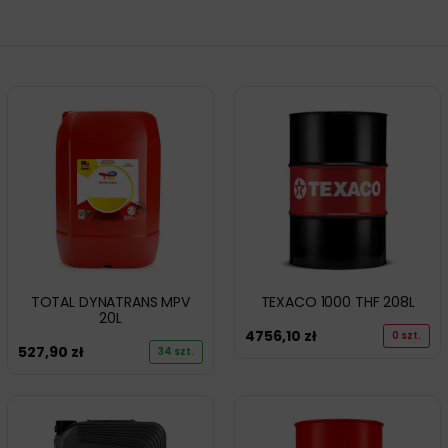
TOTAL DYNATRANS MPV
TEXACO 1000 THF 208L
20L
4756,10
zł
0 szt.
527,90
zł
34 szt.