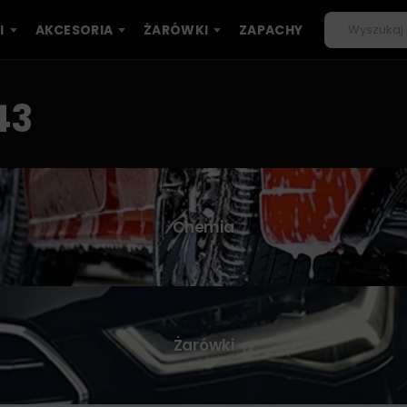
I
AKCESORIA
ŻARÓWKI
ZAPACHY
43
Chemia
Żarówki