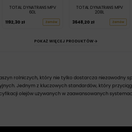
TOTAL DYNATRANS MPV
TOTAL DYNATRANS MPV
60L
208L
1192,30
zł
3648,20
zł
Zamów
Zamów
POKAŻ WIĘCEJ PRODUKTÓW
zyn rolniczych, który nie tylko dostarcza niezawodny sp
cyjnych. Jednym z kluczowych standardów, który przyciąg
pecyfikacji olejów używanych w zaawansowanych systemac
nnowacyjność firmy Massey-Ferguson w dziedzinie technol
ać swoje produkty do specyficznych wymagań maszyn tego