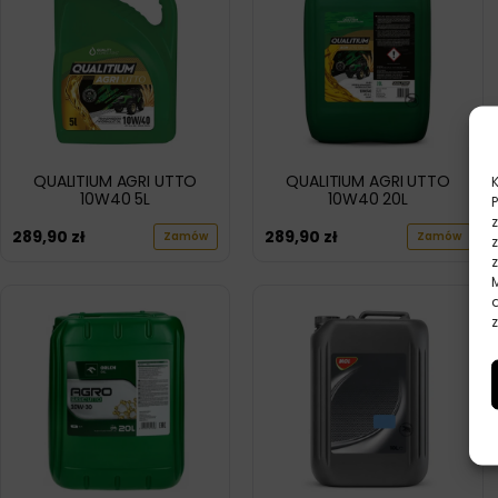
QUALITIUM AGRI UTTO
QUALITIUM AGRI UTTO
10W40 5L
10W40 20L
289,90
zł
289,90
zł
Zamów
Zamów
z