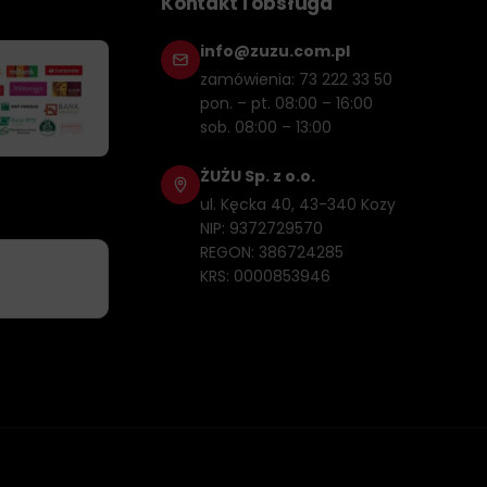
Kontakt i obsługa
info@zuzu.com.pl
zamówienia: 73 222 33 50
pon. – pt. 08:00 – 16:00
sob. 08:00 – 13:00
ŻUŻU Sp. z o.o.
ul. Kęcka 40, 43-340 Kozy
NIP: 9372729570
REGON: 386724285
KRS: 0000853946