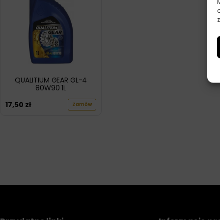
z
QUALITIUM GEAR GL-4
80W90 1L
17,50
zł
Zamów