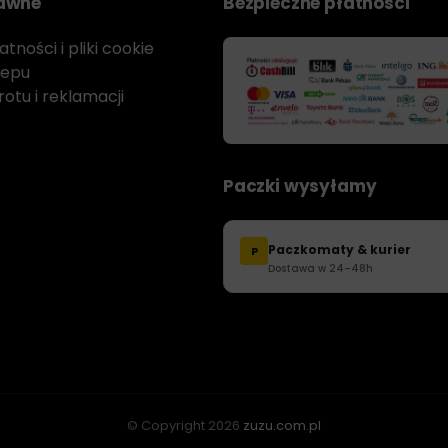
rawne
Bezpieczne płatności
tności i pliki cookie
lepu
otu i reklamacji
Paczki wysyłamy
Paczkomaty & kurier
P
Dostawa w 24–48h
© Copyright
2026
zuzu.com.pl