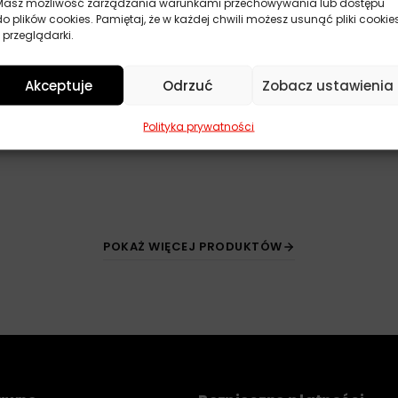
Masz możliwość zarządzania warunkami przechowywania lub dostępu
do plików cookies. Pamiętaj, że w każdej chwili możesz usunąć pliki cookie
 przeglądarki.
Akceptuje
Odrzuć
Zobacz ustawienia
Polityka prywatności
POKAŻ WIĘCEJ PRODUKTÓW