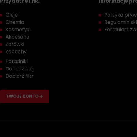
Przydatne linki
Informacje p
Oleje
Polityka prywa
Chemia
Regulamin sk
Kosmetyki
Formularz zwr
Akcesoria
Żarówki
Zapachy
Poradniki
Dobierz olej
Dobierz filtr
TWOJE KONTO