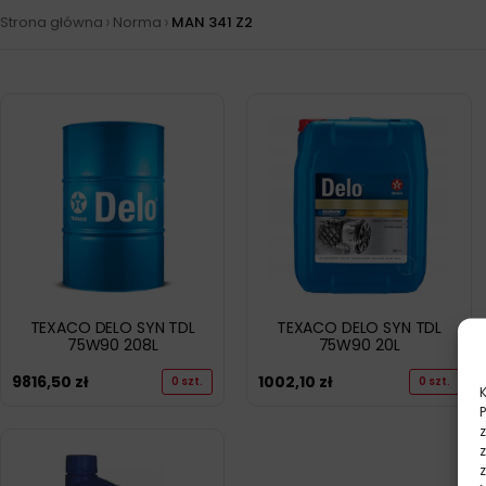
›
›
Strona główna
Norma
MAN 341 Z2
TEXACO DELO SYN TDL
TEXACO DELO SYN TDL
75W90 208L
75W90 20L
9816,50
zł
1002,10
zł
0 szt.
0 szt.