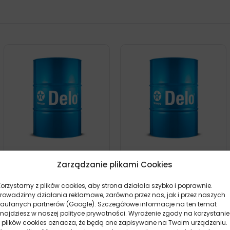
TEXACO DELO SYN TDL
TEXACO DELO GEAR TDL
75W90 60L
80W90 208L
Zarządzanie plikami Cookies
2921,50
zł
5423,90
zł
0 szt.
0 szt.
Korzystamy z plików cookies, aby strona działała szybko i poprawnie.
Prowadzimy działania reklamowe, zarówno przez nas, jak i przez naszych
zaufanych partnerów (Google). Szczegółowe informacje na ten temat
znajdziesz w naszej polityce prywatności. Wyrażenie zgody na korzystanie
z plików cookies oznacza, że będą one zapisywane na Twoim urządzeniu.