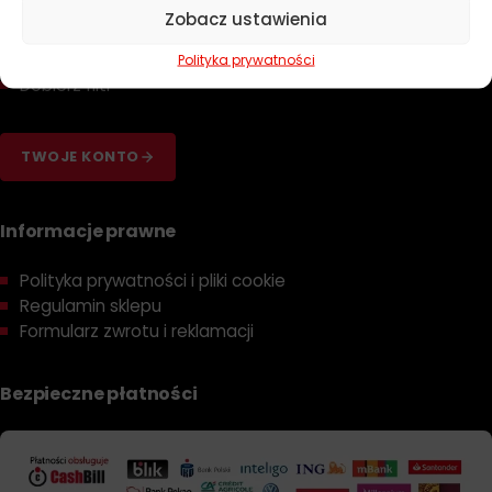
Zapachy
Zobacz ustawienia
Poradniki
Dobierz olej
Polityka prywatności
Dobierz filtr
TWOJE KONTO
Informacje prawne
Polityka prywatności i pliki cookie
Regulamin sklepu
Formularz zwrotu i reklamacji
Bezpieczne płatności