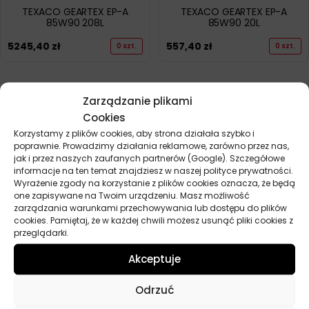
TEXACO GEARTEX EP-A
TEXACO GEARTEX EP-A
85W90 208L
85W90 20L
5245,40
zł
557,40
zł
0 szt.
0 szt.
POKAŻ WIĘCEJ PRODUKTÓW
Zarządzanie plikami
Cookies
Korzystamy z plików cookies, aby strona działała szybko i
poprawnie. Prowadzimy działania reklamowe, zarówno przez nas,
jak i przez naszych zaufanych partnerów (Google). Szczegółowe
informacje na ten temat znajdziesz w naszej polityce prywatności.
Wyrażenie zgody na korzystanie z plików cookies oznacza, że będą
one zapisywane na Twoim urządzeniu. Masz możliwość
Przydatne linki
zarządzania warunkami przechowywania lub dostępu do plików
cookies. Pamiętaj, że w każdej chwili możesz usunąć pliki cookies z
Oleje
przeglądarki.
Chemia
Akceptuje
Kosmetyki
Akcesoria
Odrzuć
Żarówki