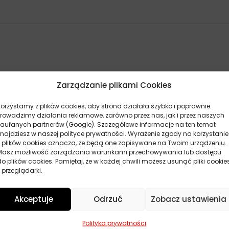
Zarządzanie plikami Cookies
Korzystamy z plików cookies, aby strona działała szybko i poprawnie.
Prowadzimy działania reklamowe, zarówno przez nas, jak i przez naszych
zaufanych partnerów (Google). Szczegółowe informacje na ten temat
znajdziesz w naszej polityce prywatności. Wyrażenie zgody na korzystanie
z plików cookies oznacza, że będą one zapisywane na Twoim urządzeniu.
Masz możliwość zarządzania warunkami przechowywania lub dostępu
do plików cookies. Pamiętaj, że w każdej chwili możesz usunąć pliki cookie
 przeglądarki.
Akceptuje
Odrzuć
Zobacz ustawienia
POKAŻ WIĘCEJ PRODUKTÓW
Polityka prywatności