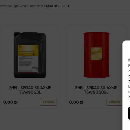
›
›
Strona główna
Norma
MACK GO-J
SHELL SPIRAX S6 AXME
SHELL SPIRAX S6 AXME
75W90 20L
75W90 209L
z
0,00
zł
0,00
zł
Zamów
Zamów