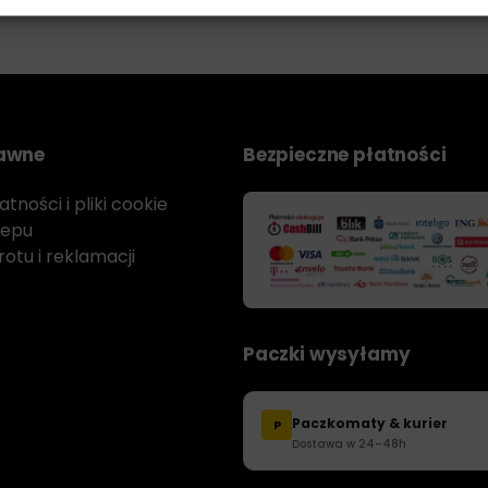
rawne
Bezpieczne płatności
tności i pliki cookie
lepu
otu i reklamacji
Paczki wysyłamy
Paczkomaty & kurier
P
Dostawa w 24–48h