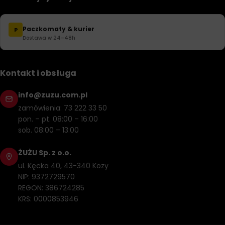
Jeśli jesteś właścicielem maszyny John Deere lub
odpowiadasz za jej konserwację, wybór oleju spełniającego
Paczkomaty & kurier
P
normę JDM J20C to decyzja, która zapewni długą i
Dostawa w 24–48h
niezawodną pracę Twojego sprzętu. Warto zawsze
kierować się zaleceniami producenta i regularnie
Kontakt i obsługa
sprawdzać poziom oraz jakość oleju w maszynie.
info@zuzu.com.pl
zamówienia: 73 222 33 50
pon. – pt. 08:00 – 16:00
sob. 08:00 – 13:00
ŻUŻU Sp. z o.o.
ul. Kęcka 40, 43-340 Kozy
NIP: 9372729570
REGON: 386724285
KRS: 0000853946