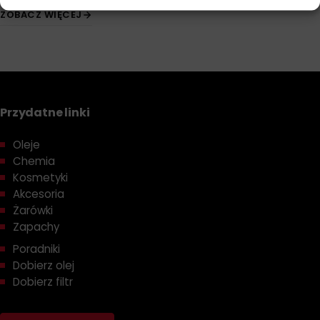
zaawansowanym sprzęcie rolniczym, specyfikacja ma na
ZOBACZ WIĘCEJ
celu zapewnienie najwyższej jakości ochrony i wydajności
układów hydraulicznych, skrzyni biegów oraz innych
kluczowych komponentów maszyn.
Cechy normy John Deere JDM J20C
Przydatne linki
Oleje zatwierdzone według specyfikacji JDM J20C oferują
szereg korzyści, w tym:
Oleje
Chemia
Wszechstronność zastosowań
: Odpowiednie dla
Kosmetyki
różnorodnych systemów w maszynach rolniczych,
Akcesoria
takich jak układy hydrauliczne, skrzynie biegów czy
Żarówki
mokre hamulce.
Zapachy
Zaawansowana ochrona przed zużyciem
: Dzięki
Poradniki
specjalnie dobranym dodatkom oleje skutecznie
Dobierz olej
chronią komponenty maszyny przed przedwczesnym
Dobierz filtr
zużyciem.
Stabilność termiczna i oksydacyjna
: Odporne na