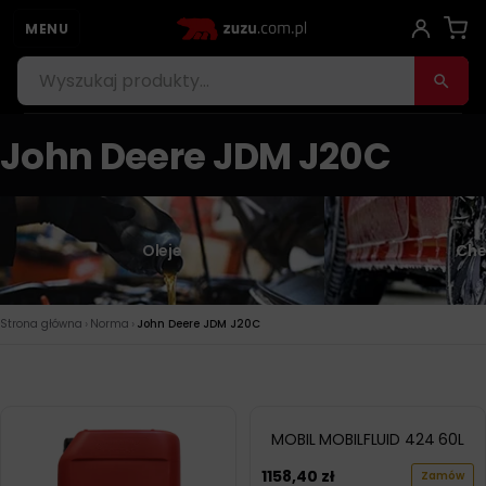
MENU
John Deere JDM J20C
Oleje
Che
›
›
Strona główna
Norma
John Deere JDM J20C
MOBIL MOBILFLUID 424 60L
1158,40
zł
Zamów