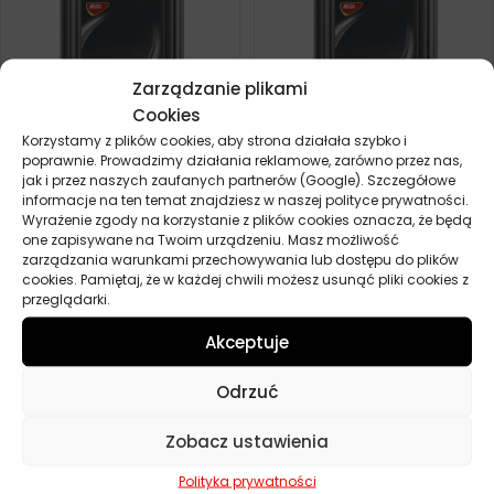
Zarządzanie plikami
Cookies
Korzystamy z plików cookies, aby strona działała szybko i
poprawnie. Prowadzimy działania reklamowe, zarówno przez nas,
MOL FARM NH ULTRA 10L
MOL FARM STOU 10W30 10L
jak i przez naszych zaufanych partnerów (Google). Szczegółowe
informacje na ten temat znajdziesz w naszej polityce prywatności.
209,80
zł
181,60
zł
Zamów
Zamów
Wyrażenie zgody na korzystanie z plików cookies oznacza, że będą
one zapisywane na Twoim urządzeniu. Masz możliwość
zarządzania warunkami przechowywania lub dostępu do plików
cookies. Pamiętaj, że w każdej chwili możesz usunąć pliki cookies z
POKAŻ WIĘCEJ PRODUKTÓW
przeglądarki.
Akceptuje
Norma John Deere JDM J20C
Odrzuć
Norma John Deere JDM J20C to specyfikacja olejowa
Zobacz ustawienia
stworzona przez renomowanego producenta maszyn
rolniczych, firmę John Deere. Zaprojektowana z myślą o
Polityka prywatności