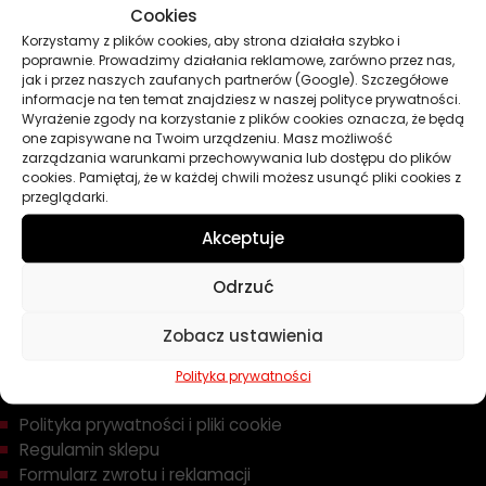
Cookies
Oleje
Korzystamy z plików cookies, aby strona działała szybko i
Chemia
poprawnie. Prowadzimy działania reklamowe, zarówno przez nas,
Kosmetyki
jak i przez naszych zaufanych partnerów (Google). Szczegółowe
Akcesoria
informacje na ten temat znajdziesz w naszej polityce prywatności.
Wyrażenie zgody na korzystanie z plików cookies oznacza, że będą
Żarówki
one zapisywane na Twoim urządzeniu. Masz możliwość
Zapachy
zarządzania warunkami przechowywania lub dostępu do plików
cookies. Pamiętaj, że w każdej chwili możesz usunąć pliki cookies z
Poradniki
przeglądarki.
Dobierz olej
Dobierz filtr
Akceptuje
Odrzuć
TWOJE KONTO
Zobacz ustawienia
Informacje prawne
Polityka prywatności
Polityka prywatności i pliki cookie
Regulamin sklepu
Formularz zwrotu i reklamacji