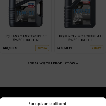
LIQUI MOLY MOTORBIKE 4T
LIQUI MOLY MOTORBIKE 4T
15W50 STREET 4L
15W50 STREET 1L
148,50
zł
148,50
zł
Zamów
Zamów
POKAŻ WIĘCEJ PRODUKTÓW
Przydatne linki
Zarządzanie plikami