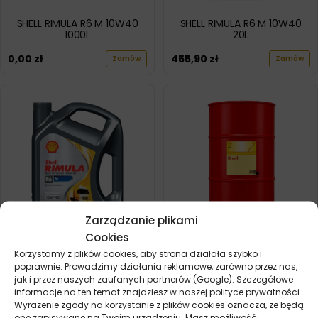
SHELL RIMULA R6 M 10W40
SHELL RIMULA R6 M 10W40
1000L
20L
0,00
zł
455,90
zł
Zamów
Zamów
Zarządzanie plikami
Cookies
SHELL RIMULA R6 M 10W40 4L
SHELL RIMULA R6 M 10W40
Korzystamy z plików cookies, aby strona działała szybko i
209L
poprawnie. Prowadzimy działania reklamowe, zarówno przez nas,
100,90
zł
Zamów
jak i przez naszych zaufanych partnerów (Google). Szczegółowe
3257,50
zł
Zamów
informacje na ten temat znajdziesz w naszej polityce prywatności.
Wyrażenie zgody na korzystanie z plików cookies oznacza, że będą
one zapisywane na Twoim urządzeniu. Masz możliwość