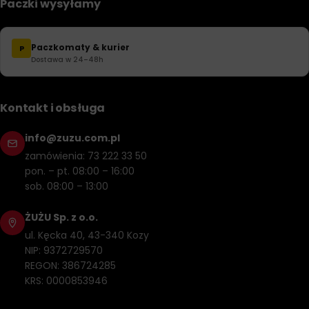
Paczki wysyłamy
Paczkomaty & kurier
P
Dostawa w 24–48h
Kontakt i obsługa
info@zuzu.com.pl
zamówienia: 73 222 33 50
pon. – pt. 08:00 – 16:00
sob. 08:00 – 13:00
ŻUŻU Sp. z o.o.
ul. Kęcka 40, 43-340 Kozy
NIP: 9372729570
REGON: 386724285
KRS: 0000853946