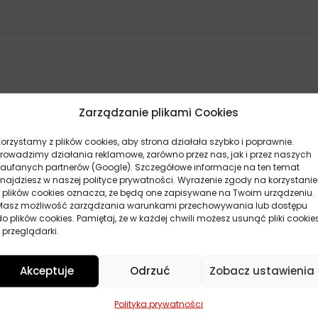
Zarządzanie plikami Cookies
Korzystamy z plików cookies, aby strona działała szybko i poprawnie.
Prowadzimy działania reklamowe, zarówno przez nas, jak i przez naszych
zaufanych partnerów (Google). Szczegółowe informacje na ten temat
znajdziesz w naszej polityce prywatności. Wyrażenie zgody na korzystanie
z plików cookies oznacza, że będą one zapisywane na Twoim urządzeniu.
Masz możliwość zarządzania warunkami przechowywania lub dostępu
do plików cookies. Pamiętaj, że w każdej chwili możesz usunąć pliki cookie
 przeglądarki.
Akceptuje
Odrzuć
Zobacz ustawienia
POKAŻ WIĘCEJ PRODUKTÓW
Polityka prywatności