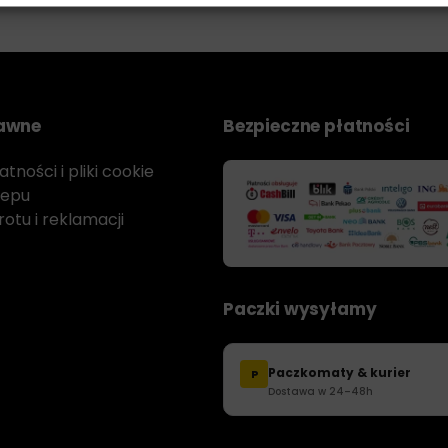
rawne
Bezpieczne płatności
tności i pliki cookie
lepu
otu i reklamacji
Paczki wysyłamy
Paczkomaty & kurier
P
Dostawa w 24–48h