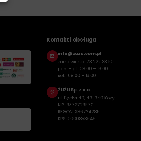
Kontakt i obsługa
info@zuzu.com.pl
zamówienia: 73 222 33 50
pon. – pt. 08:00 – 16:00
sob. 08:00 – 13:00
ŻUŻU Sp. z o.o.
ul. Kęcka 40, 43-340 Kozy
NIP: 9372729570
REGON: 386724285
KRS: 0000853946