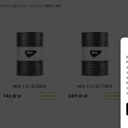
›
›
Strona główna
Norma
ISO L-FC
MOL TCL 32 50KG
MOL TCL 32 170KG
z
742,10
zł
2417,10
zł
Zamów
Zamów